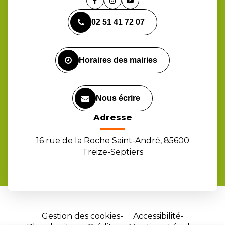
Lien
Lien
Lien
vers
vers
vers
02 51 41 72 07
le
le
la
compte
compte
chaîne
Facebook
Instagram
Youtube
Horaires des mairies
Nous écrire
Adresse
16 rue de la Roche Saint-André, 85600
Treize-Septiers
Gestion des cookies
Accessibilité