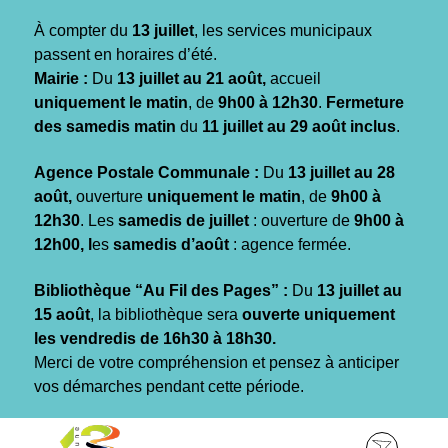
Gestion des traceurs
À compter du
13 juillet
, les services municipaux
passent en horaires d’été.
Mairie :
Du
13 juillet au 21 août,
accueil
uniquement le matin
, de
9h00 à 12h30
.
Fermeture
des samedis matin
du
11 juillet au 29 août inclus
.
Agence Postale Communale :
Du
13 juillet au 28
août,
ouverture
uniquement le matin
, de
9h00 à
12h30
. Les
samedis de juillet
: ouverture de
9h00 à
12h00, l
es
samedis d’août
: agence fermée.
Bibliothèque “Au Fil des Pages” :
Du
13 juillet au
15 août
, la bibliothèque sera
ouverte uniquement
les vendredis de 16h30 à 18h30.
Merci de votre compréhension et pensez à anticiper
vos démarches pendant cette période.
Aller
Aller
Aller