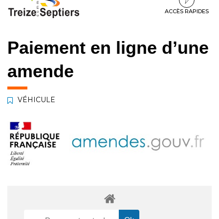
à
au
au
la
contenu
pied
ACCÈS RAPIDES
navigation
de
page
Paiement en ligne d’une
amende
VÉHICULE