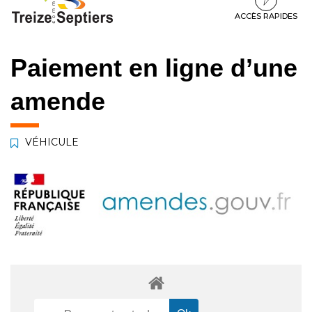
à
au
au
la
contenu
pied
ACCÈS RAPIDES
navigation
de
page
Paiement en ligne d’une
amende
VÉHICULE