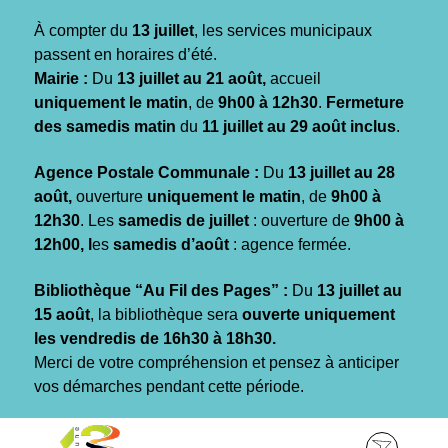
Gestion des traceurs
À compter du
13 juillet
, les services municipaux
passent en horaires d’été.
Mairie :
Du
13 juillet au 21 août,
accueil
uniquement le matin
, de
9h00 à 12h30
.
Fermeture
des samedis matin
du
11 juillet au 29 août inclus
.
Agence Postale Communale :
Du
13 juillet au 28
août,
ouverture
uniquement le matin
, de
9h00 à
12h30
. Les
samedis de juillet
: ouverture de
9h00 à
12h00, l
es
samedis d’août
: agence fermée.
Bibliothèque “Au Fil des Pages” :
Du
13 juillet au
15 août
, la bibliothèque sera
ouverte uniquement
les vendredis de 16h30 à 18h30.
Merci de votre compréhension et pensez à anticiper
vos démarches pendant cette période.
Aller
Aller
Aller