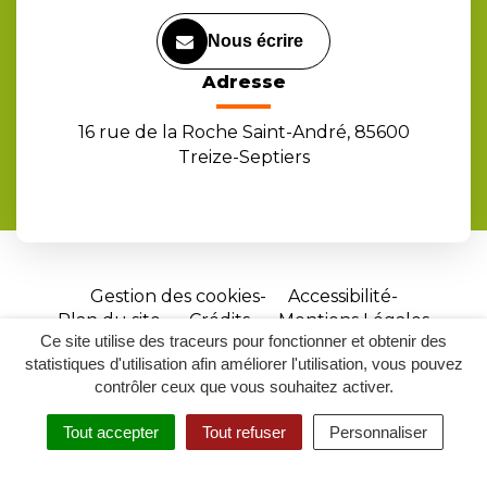
Nous écrire
Adresse
16 rue de la Roche Saint-André, 85600
Treize-Septiers
Gestion des cookies
Accessibilité
Plan du site
Crédits
Mentions Légales
Ce site utilise des traceurs pour fonctionner et obtenir des
Site
statistiques d'utilisation afin améliorer l'utilisation, vous pouvez
réalisé
contrôler ceux que vous souhaitez activer.
par
Tout accepter
Tout refuser
Personnaliser
Inovagora
MENU
RECHERCHER
ACCESSIBILITÉ
(ouverture
dans