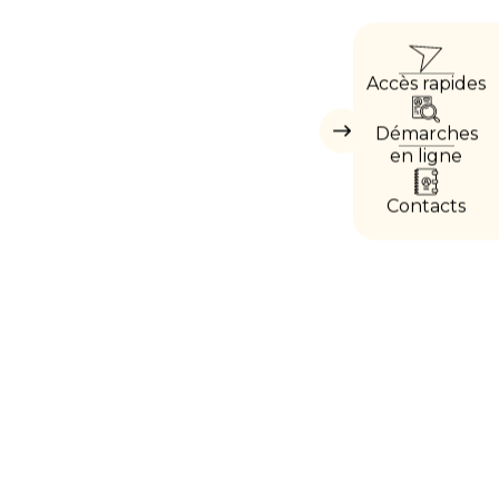
ACC
Accès rapides
DIRE
Démarches
Masquer
les
en ligne
accès
directs
Contacts