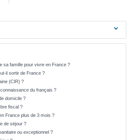
e sa famille pour vivre en France ?
-il sortir de France ?
caine (CIR) ?
e connaissance du français ?
 de domicile ?
re fiscal ?
r en France plus de 3 mois ?
e de séjour ?
manitaire ou exceptionnel ?