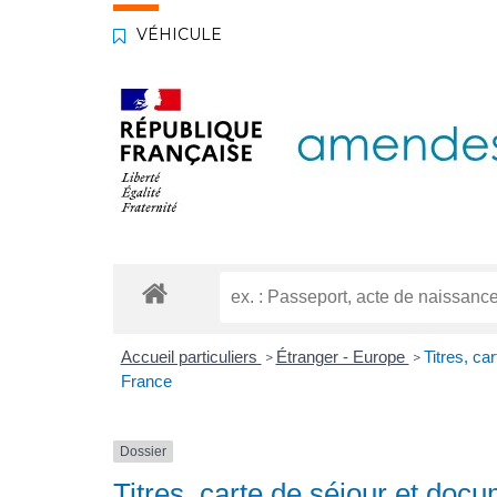
VÉHICULE
Accueil particuliers
Étranger - Europe
Titres, ca
>
>
France
Dossier
Titres, carte de séjour et docu