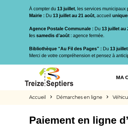
Gestion des traceurs
À compter du
13 juillet
, les services municipaux 
Mairie :
Du
13 juillet au 21 août,
accueil
unique
Agence Postale Communale :
Du
13 juillet au
l
es
samedis d’août
: agence fermée.
Bibliothèque “Au Fil des Pages” :
Du
13 juille
Merci de votre compréhension et pensez à antici
Aller
Aller
Aller
à
au
au
MA 
la
contenu
pied
navigation
de
page
Accueil
Démarches en ligne
Véhicu
Paiement en ligne 