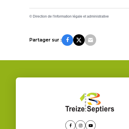
©
Direction de l'information légale et administrative
Partager sur :
Lien
Lien
Lien