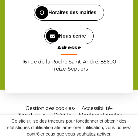
Facebook
Instagram
Youtube
Horaires des mairies
Nous écrire
Adresse
16 rue de la Roche Saint-André, 85600
Treize-Septiers
Gestion des cookies
Accessibilité
Plan du site
Crédits
Mentions Légales
Ce site utilise des traceurs pour fonctionner et obtenir des
Site
statistiques d'utilisation afin améliorer l'utilisation, vous pouvez
réalisé
contrôler ceux que vous souhaitez activer.