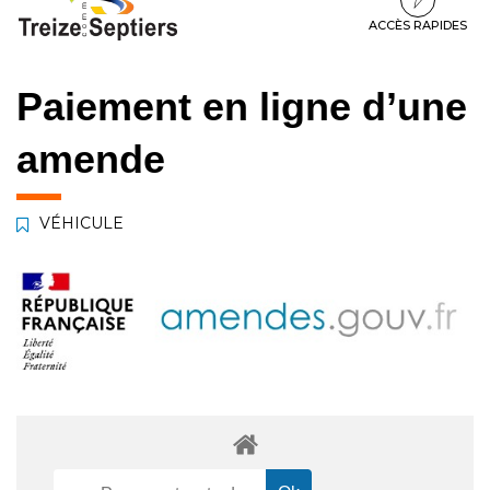
à
au
au
la
contenu
pied
ACCÈS RAPIDES
navigation
de
page
Paiement en ligne d’une
amende
VÉHICULE