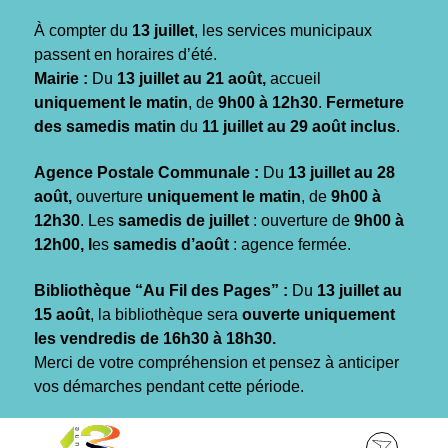
Gestion des traceurs
À compter du
13 juillet
, les services municipaux
passent en horaires d’été.
Mairie :
Du
13 juillet au 21 août,
accueil
uniquement le matin
, de
9h00 à 12h30
.
Fermeture
des samedis matin
du
11 juillet au 29 août inclus
.
Agence Postale Communale :
Du
13 juillet au 28
août,
ouverture
uniquement le matin
, de
9h00 à
12h30
. Les
samedis de juillet
: ouverture de
9h00 à
12h00, l
es
samedis d’août
: agence fermée.
Bibliothèque “Au Fil des Pages” :
Du
13 juillet au
15 août
, la bibliothèque sera
ouverte uniquement
les vendredis de 16h30 à 18h30.
Merci de votre compréhension et pensez à anticiper
vos démarches pendant cette période.
Aller
Aller
Aller