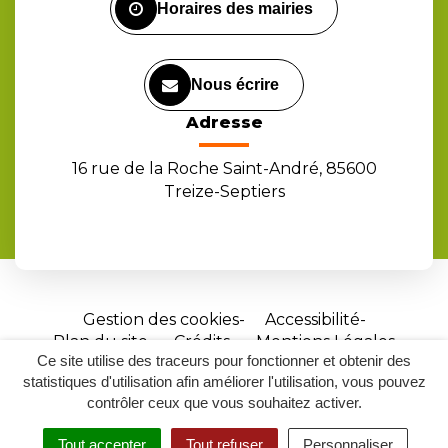
Horaires des mairies
Nous écrire
Adresse
16 rue de la Roche Saint-André, 85600
Treize-Septiers
Gestion des cookies
Accessibilité
Plan du site
Crédits
Mentions Légales
Ce site utilise des traceurs pour fonctionner et obtenir des
Site
statistiques d'utilisation afin améliorer l'utilisation, vous pouvez
réalisé
contrôler ceux que vous souhaitez activer.
par
Tout accepter
Tout refuser
Personnaliser
Inovagora
MENU