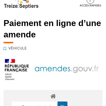
à
au
au
la
contenu
pied
ACCÈS RAPIDES
navigation
de
page
Paiement en ligne d’une
amende
VÉHICULE