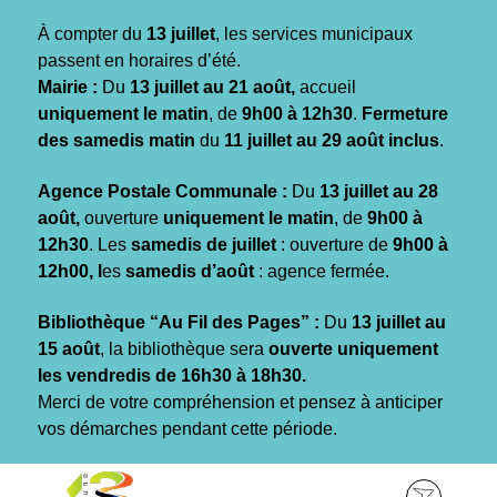
Gestion des traceurs
À compter du
13 juillet
, les services municipaux
passent en horaires d’été.
Mairie :
Du
13 juillet au 21 août,
accueil
uniquement le matin
, de
9h00 à 12h30
.
Fermeture
des samedis matin
du
11 juillet au 29 août inclus
.
Agence Postale Communale :
Du
13 juillet au 28
août,
ouverture
uniquement le matin
, de
9h00 à
12h30
. Les
samedis de juillet
: ouverture de
9h00 à
12h00, l
es
samedis d’août
: agence fermée.
Bibliothèque “Au Fil des Pages” :
Du
13 juillet au
15 août
, la bibliothèque sera
ouverte uniquement
les vendredis de 16h30 à 18h30.
Merci de votre compréhension et pensez à anticiper
vos démarches pendant cette période.
Aller
Aller
Aller