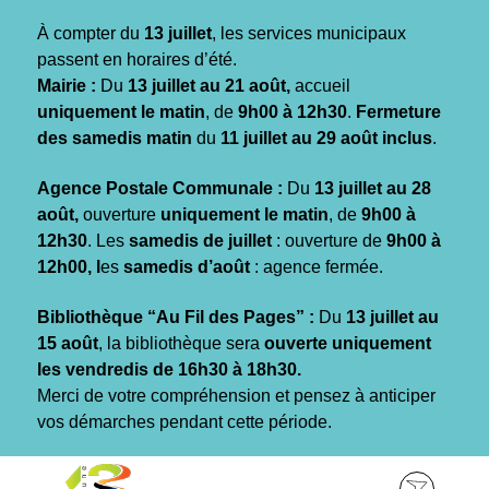
Gestion des traceurs
À compter du
13 juillet
, les services municipaux
passent en horaires d’été.
Mairie :
Du
13 juillet au 21 août,
accueil
uniquement le matin
, de
9h00 à 12h30
.
Fermeture
des samedis matin
du
11 juillet au 29 août inclus
.
Agence Postale Communale :
Du
13 juillet au 28
août,
ouverture
uniquement le matin
, de
9h00 à
12h30
. Les
samedis de juillet
: ouverture de
9h00 à
12h00, l
es
samedis d’août
: agence fermée.
Bibliothèque “Au Fil des Pages” :
Du
13 juillet au
15 août
, la bibliothèque sera
ouverte uniquement
les vendredis de 16h30 à 18h30.
Merci de votre compréhension et pensez à anticiper
vos démarches pendant cette période.
Aller
Aller
Aller