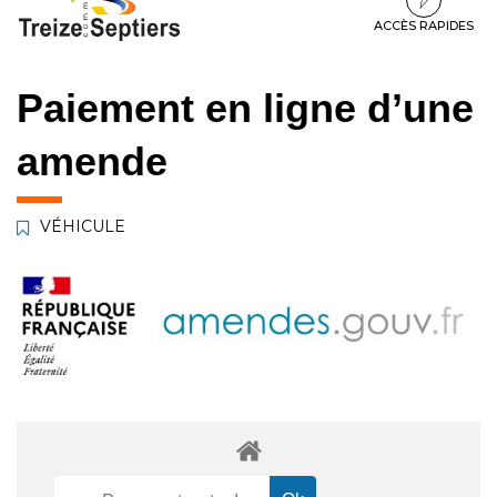
à
au
au
la
contenu
pied
ACCÈS RAPIDES
navigation
de
page
Paiement en ligne d’une
amende
VÉHICULE