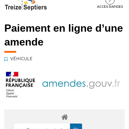
à
au
au
la
contenu
pied
ACCÈS RAPIDES
navigation
de
page
Paiement en ligne d’une
amende
VÉHICULE