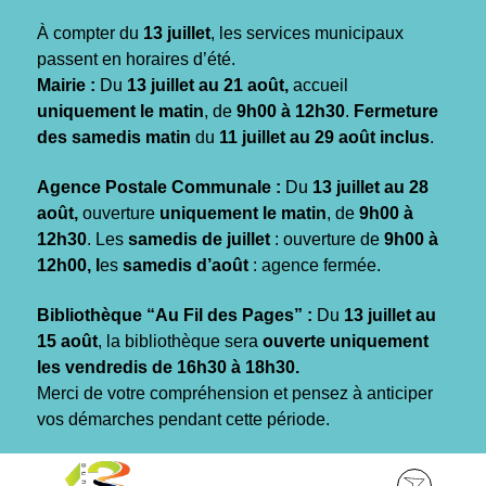
Gestion des traceurs
À compter du
13 juillet
, les services municipaux
passent en horaires d’été.
Mairie :
Du
13 juillet au 21 août,
accueil
uniquement le matin
, de
9h00 à 12h30
.
Fermeture
des samedis matin
du
11 juillet au 29 août inclus
.
Agence Postale Communale :
Du
13 juillet au 28
août,
ouverture
uniquement le matin
, de
9h00 à
12h30
. Les
samedis de juillet
: ouverture de
9h00 à
12h00, l
es
samedis d’août
: agence fermée.
Bibliothèque “Au Fil des Pages” :
Du
13 juillet au
15 août
, la bibliothèque sera
ouverte uniquement
les vendredis de 16h30 à 18h30.
Merci de votre compréhension et pensez à anticiper
vos démarches pendant cette période.
Aller
Aller
Aller