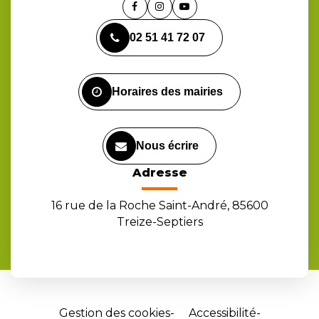
Lien
Lien
Lien
vers
vers
vers
02 51 41 72 07
le
le
la
compte
compte
chaîne
Facebook
Instagram
Youtube
Horaires des mairies
Nous écrire
Adresse
16 rue de la Roche Saint-André, 85600
Treize-Septiers
Gestion des cookies
Accessibilité