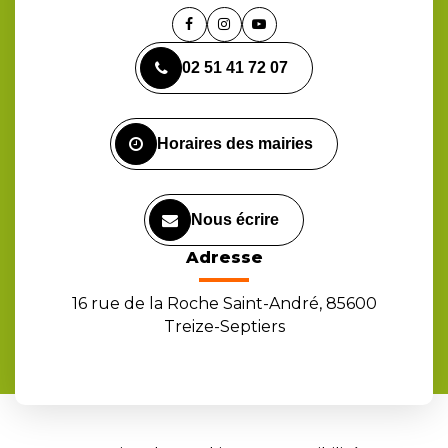
Lien
Lien
Lien
vers
vers
vers
02 51 41 72 07
le
le
la
compte
compte
chaîne
Facebook
Instagram
Youtube
Horaires des mairies
Nous écrire
Adresse
16 rue de la Roche Saint-André, 85600
Treize-Septiers