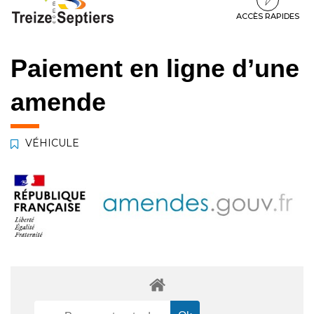
à
au
au
la
contenu
pied
ACCÈS RAPIDES
navigation
de
page
Paiement en ligne d’une
amende
VÉHICULE