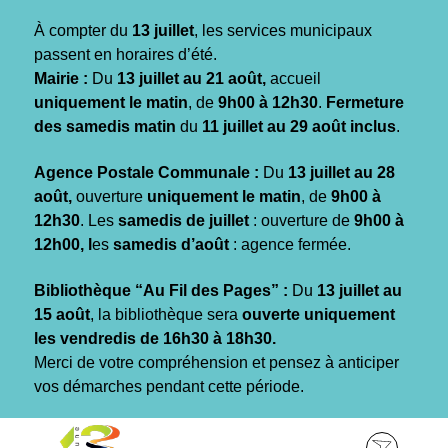
Gestion des traceurs
À compter du
13 juillet
, les services municipaux
passent en horaires d’été.
Mairie :
Du
13 juillet au 21 août,
accueil
uniquement le matin
, de
9h00 à 12h30
.
Fermeture
des samedis matin
du
11 juillet au 29 août inclus
.
Agence Postale Communale :
Du
13 juillet au 28
août,
ouverture
uniquement le matin
, de
9h00 à
12h30
. Les
samedis de juillet
: ouverture de
9h00 à
12h00, l
es
samedis d’août
: agence fermée.
Bibliothèque “Au Fil des Pages” :
Du
13 juillet au
15 août
, la bibliothèque sera
ouverte uniquement
les vendredis de 16h30 à 18h30.
Merci de votre compréhension et pensez à anticiper
vos démarches pendant cette période.
Aller
Aller
Aller