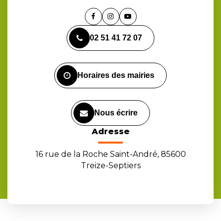
Lien
Lien
Lien
vers
vers
vers
02 51 41 72 07
le
le
la
compte
compte
chaîne
Facebook
Instagram
Youtube
Horaires des mairies
Nous écrire
Adresse
16 rue de la Roche Saint-André, 85600
Treize-Septiers