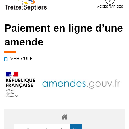
à
au
au
la
contenu
pied
ACCÈS RAPIDES
navigation
de
page
Paiement en ligne d’une
amende
VÉHICULE