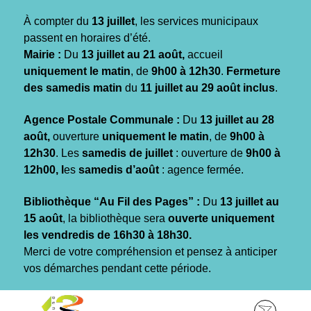
Gestion des traceurs
À compter du
13 juillet
, les services municipaux
passent en horaires d’été.
Mairie :
Du
13 juillet au 21 août,
accueil
uniquement le matin
, de
9h00 à 12h30
.
Fermeture
des samedis matin
du
11 juillet au 29 août inclus
.
Agence Postale Communale :
Du
13 juillet au 28
août,
ouverture
uniquement le matin
, de
9h00 à
12h30
. Les
samedis de juillet
: ouverture de
9h00 à
12h00, l
es
samedis d’août
: agence fermée.
Bibliothèque “Au Fil des Pages” :
Du
13 juillet au
15 août
, la bibliothèque sera
ouverte uniquement
les vendredis de 16h30 à 18h30.
Merci de votre compréhension et pensez à anticiper
vos démarches pendant cette période.
Aller
Aller
Aller