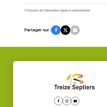
©
Direction de l'information légale et administrative
Partager sur :
Lien
Lien
Lien