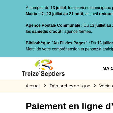
Gestion des traceurs
À compter du
13 juillet
, les services municipaux 
Mairie :
Du
13 juillet au 21 août,
accueil
unique
Agence Postale Communale :
Du
13 juillet au
l
es
samedis d’août
: agence fermée.
Bibliothèque “Au Fil des Pages” :
Du
13 juille
Merci de votre compréhension et pensez à antici
Aller
Aller
Aller
à
au
au
MA 
la
contenu
pied
navigation
de
page
Accueil
Démarches en ligne
Véhicu
Paiement en ligne 