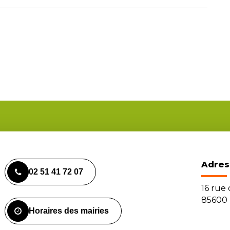
Adres
02 51 41 72 07
16 rue
85600 
Horaires des mairies