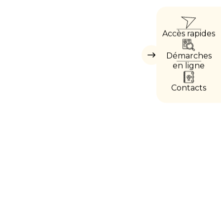
ACC
Accès rapides
DIRE
Démarches
Masquer
les
en ligne
accès
directs
Contacts