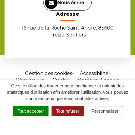
Nous écrire
Adresse
16 rue de la Roche Saint-André, 85600
Treize-Septiers
Gestion des cookies
Accessibilité
Plan du site
Crédits
Mentions Légales
Ce site utilise des traceurs pour fonctionner et obtenir des
Site
statistiques d'utilisation afin améliorer l'utilisation, vous pouvez
réalisé
contrôler ceux que vous souhaitez activer.
par
Tout accepter
Tout refuser
Personnaliser
Inovagora
MENU
RECHERCHER
ACCESSIBILITÉ
(ouverture
dans
un