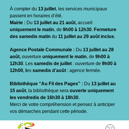
Gestion des traceurs
À compter du
13 juillet
, les services municipaux
passent en horaires d’été.
Mairie :
Du
13 juillet au 21 août,
accueil
uniquement le matin
, de
9h00 à 12h30
.
Fermeture
des samedis matin
du
11 juillet au 29 août inclus
.
Agence Postale Communale :
Du
13 juillet au 28
août,
ouverture
uniquement le matin
, de
9h00 à
12h30
. Les
samedis de juillet
: ouverture de
9h00 à
12h00, l
es
samedis d’août
: agence fermée.
Bibliothèque “Au Fil des Pages” :
Du
13 juillet au
15 août
, la bibliothèque sera
ouverte uniquement
les vendredis de 16h30 à 18h30.
Merci de votre compréhension et pensez à anticiper
vos démarches pendant cette période.
Aller
Aller
Aller