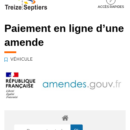
à
au
au
la
contenu
pied
ACCÈS RAPIDES
navigation
de
page
Paiement en ligne d’une
amende
VÉHICULE