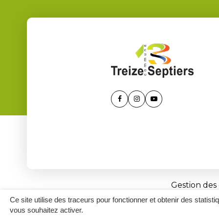
Lien
Lien
Lien
vers
vers
vers
le
le
la
compte
compte
chaîne
Facebook
Instagram
Youtube
Gestion des
Ce site utilise des traceurs pour fonctionner et obtenir des statisti
vous souhaitez activer.