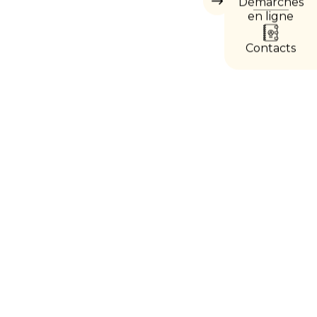
Démarches
Masquer
les
en ligne
accès
directs
Contacts