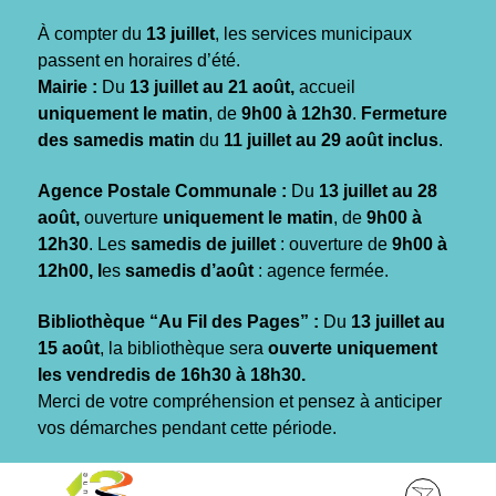
Gestion des traceurs
À compter du
13 juillet
, les services municipaux
passent en horaires d’été.
Mairie :
Du
13 juillet au 21 août,
accueil
uniquement le matin
, de
9h00 à 12h30
.
Fermeture
des samedis matin
du
11 juillet au 29 août inclus
.
Agence Postale Communale :
Du
13 juillet au 28
août,
ouverture
uniquement le matin
, de
9h00 à
12h30
. Les
samedis de juillet
: ouverture de
9h00 à
12h00, l
es
samedis d’août
: agence fermée.
Bibliothèque “Au Fil des Pages” :
Du
13 juillet au
15 août
, la bibliothèque sera
ouverte uniquement
les vendredis de 16h30 à 18h30.
Merci de votre compréhension et pensez à anticiper
vos démarches pendant cette période.
Aller
Aller
Aller