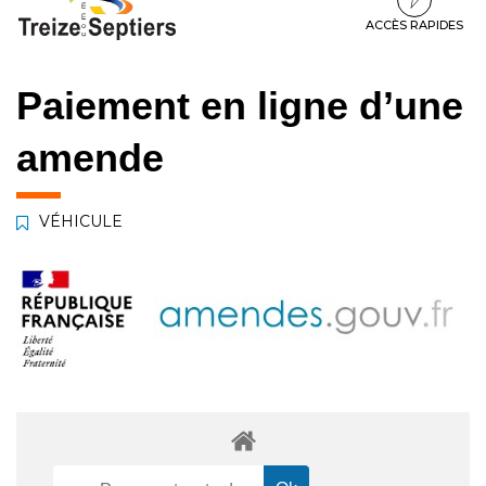
à
au
au
la
contenu
pied
ACCÈS RAPIDES
navigation
de
page
Paiement en ligne d’une
amende
VÉHICULE