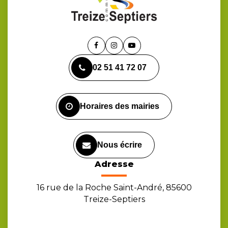
Lien
Lien
Lien
vers
vers
vers
02 51 41 72 07
le
le
la
compte
compte
chaîne
Facebook
Instagram
Youtube
Horaires des mairies
Nous écrire
Adresse
16 rue de la Roche Saint-André, 85600
Treize-Septiers