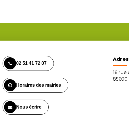
Adres
02 51 41 72 07
16 rue
85600 
Horaires des mairies
Nous écrire