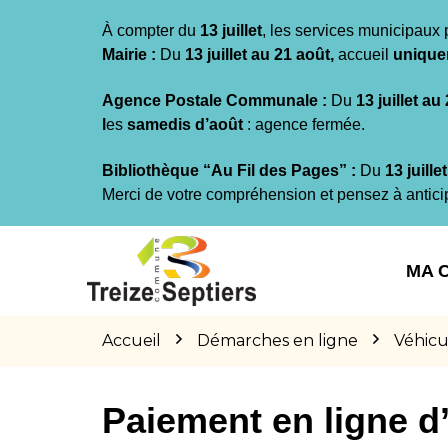
Gestion des traceurs
À compter du
13 juillet
, les services municipaux 
Mairie :
Du
13 juillet au 21 août,
accueil
unique
Agence Postale Communale :
Du
13 juillet au
l
es
samedis d’août
: agence fermée.
Bibliothèque “Au Fil des Pages” :
Du
13 juille
Merci de votre compréhension et pensez à antici
Aller
Aller
Aller
à
au
au
MA 
la
contenu
pied
navigation
de
page
Accueil
Démarches en ligne
Véhicu
Paiement en ligne 