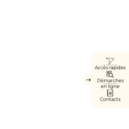
ACC
Accès rapides
DIRE
Démarches
Masquer
les
en ligne
accès
directs
Contacts