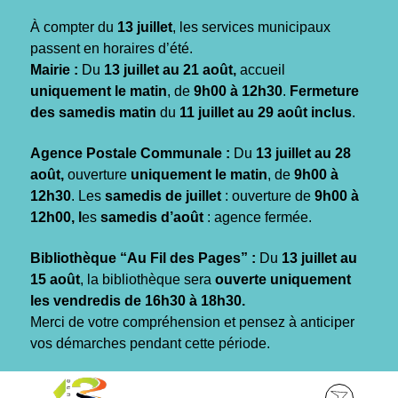
Gestion des traceurs
À compter du
13 juillet
, les services municipaux
passent en horaires d’été.
Mairie :
Du
13 juillet au 21 août,
accueil
uniquement le matin
, de
9h00 à 12h30
.
Fermeture
des samedis matin
du
11 juillet au 29 août inclus
.
Agence Postale Communale :
Du
13 juillet au 28
août,
ouverture
uniquement le matin
, de
9h00 à
12h30
. Les
samedis de juillet
: ouverture de
9h00 à
12h00, l
es
samedis d’août
: agence fermée.
Bibliothèque “Au Fil des Pages” :
Du
13 juillet au
15 août
, la bibliothèque sera
ouverte uniquement
les vendredis de 16h30 à 18h30.
Merci de votre compréhension et pensez à anticiper
vos démarches pendant cette période.
Aller
Aller
Aller