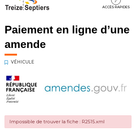
à
au
au
la
contenu
pied
ACCÈS RAPIDES
navigation
de
page
Paiement en ligne d’une
amende
VÉHICULE
Impossible de trouver la fiche : R2515.xml