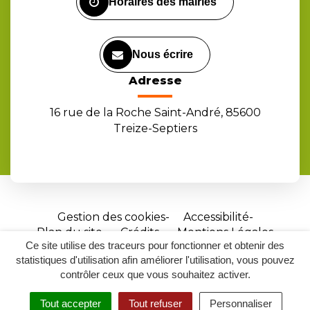
Horaires des mairies
Nous écrire
Adresse
16 rue de la Roche Saint-André, 85600
Treize-Septiers
Gestion des cookies
Accessibilité
Plan du site
Crédits
Mentions Légales
Ce site utilise des traceurs pour fonctionner et obtenir des
Site
statistiques d'utilisation afin améliorer l'utilisation, vous pouvez
réalisé
contrôler ceux que vous souhaitez activer.
par
Tout accepter
Tout refuser
Personnaliser
Inovagora
MENU