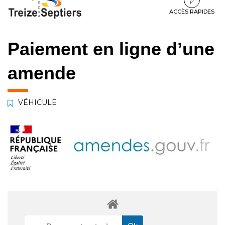
à
au
au
la
contenu
pied
ACCÈS RAPIDES
navigation
de
page
Paiement en ligne d’une
amende
VÉHICULE