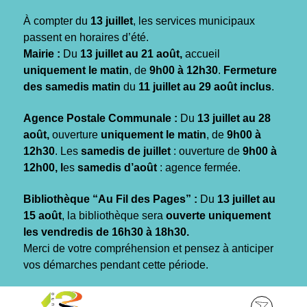
Gestion des traceurs
À compter du
13 juillet
, les services municipaux
passent en horaires d’été.
Mairie :
Du
13 juillet au 21 août,
accueil
uniquement le matin
, de
9h00 à 12h30
.
Fermeture
des samedis matin
du
11 juillet au 29 août inclus
.
Agence Postale Communale :
Du
13 juillet au 28
août,
ouverture
uniquement le matin
, de
9h00 à
12h30
. Les
samedis de juillet
: ouverture de
9h00 à
12h00, l
es
samedis d’août
: agence fermée.
Bibliothèque “Au Fil des Pages” :
Du
13 juillet au
15 août
, la bibliothèque sera
ouverte uniquement
les vendredis de 16h30 à 18h30.
Merci de votre compréhension et pensez à anticiper
vos démarches pendant cette période.
Aller
Aller
Aller