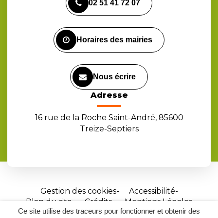
02 51 41 72 07
le
le
la
compte
compte
chaîne
Facebook
Instagram
Youtube
Horaires des mairies
Nous écrire
Adresse
16 rue de la Roche Saint-André, 85600
Treize-Septiers
Gestion des cookies
Accessibilité
Plan du site
Crédits
Mentions Légales
Ce site utilise des traceurs pour fonctionner et obtenir des