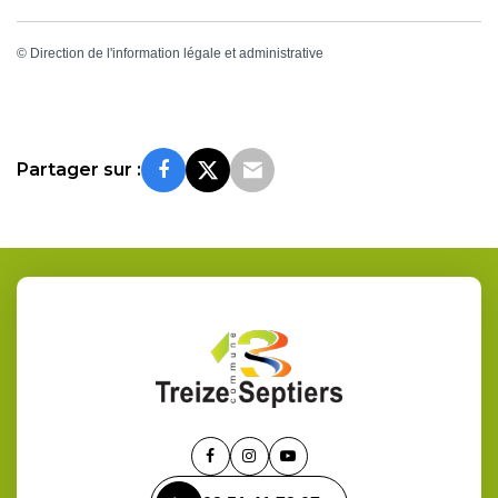
©
Direction de l'information légale et administrative
Partager sur :
Lien
Lien
Lien
vers
vers
vers