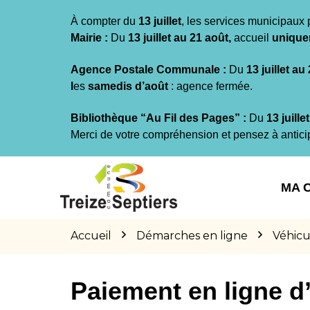
Gestion des traceurs
À compter du
13 juillet
, les services municipaux 
Mairie :
Du
13 juillet au 21 août,
accueil
unique
Agence Postale Communale :
Du
13 juillet au
l
es
samedis d’août
: agence fermée.
Bibliothèque “Au Fil des Pages” :
Du
13 juille
Merci de votre compréhension et pensez à antici
Aller
Aller
Aller
à
au
au
MA 
la
contenu
pied
navigation
de
page
Accueil
Démarches en ligne
Véhicu
Paiement en ligne 