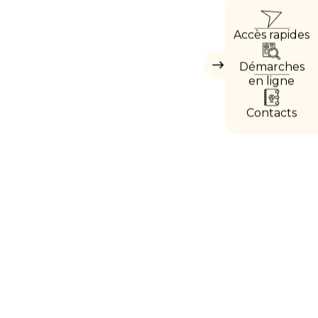
ACC
Accès rapides
DIRE
Démarches
Masquer
les
en ligne
accès
directs
Contacts