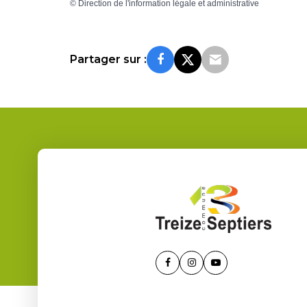
©
Direction de l'information légale et administrative
Partager sur :
Lien
Lien
Lien
vers
vers
vers
le
le
la