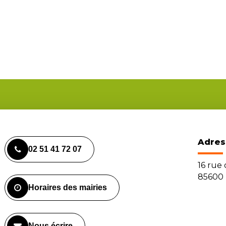
Adres
02 51 41 72 07
16 rue
85600 
Horaires des mairies
Nous écrire