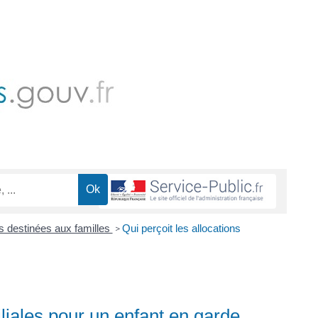
ns destinées aux familles
Qui perçoit les allocations
>
iliales pour un enfant en garde