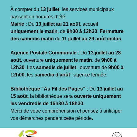
Gestion des traceurs
À compter du
13 juillet
, les services municipaux
passent en horaires d’été.
Mairie :
Du
13 juillet au 21 août,
accueil
uniquement le matin
, de
9h00 à 12h30
.
Fermeture
des samedis matin
du
11 juillet au 29 août inclus
.
Agence Postale Communale :
Du
13 juillet au 28
août,
ouverture
uniquement le matin
, de
9h00 à
12h30
. Les
samedis de juillet
: ouverture de
9h00 à
12h00, l
es
samedis d’août
: agence fermée.
Bibliothèque “Au Fil des Pages” :
Du
13 juillet au
15 août
, la bibliothèque sera
ouverte uniquement
les vendredis de 16h30 à 18h30.
Merci de votre compréhension et pensez à anticiper
vos démarches pendant cette période.
Aller
Aller
Aller