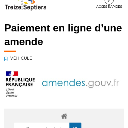
à
au
au
la
contenu
pied
ACCÈS RAPIDES
navigation
de
page
Paiement en ligne d’une
amende
VÉHICULE