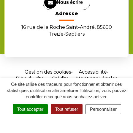
Nous écrire
Adresse
16 rue de la Roche Saint-André, 85600
Treize-Septiers
Gestion des cookies
Accessibilité
Plan du site
Crédits
Mentions Légales
Ce site utilise des traceurs pour fonctionner et obtenir des
Site
statistiques d'utilisation afin améliorer l'utilisation, vous pouvez
réalisé
contrôler ceux que vous souhaitez activer.
par
Tout accepter
Tout refuser
Personnaliser
Inovagora
MENU
RECHERCHER
ACCESSIBILITÉ
(ouverture
dans
un