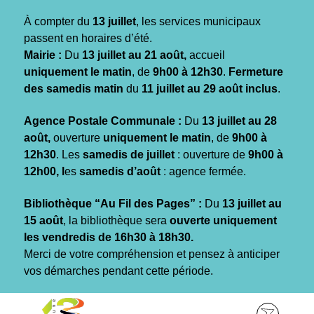
Gestion des traceurs
À compter du
13 juillet
, les services municipaux
passent en horaires d’été.
Mairie :
Du
13 juillet au 21 août,
accueil
uniquement le matin
, de
9h00 à 12h30
.
Fermeture
des samedis matin
du
11 juillet au 29 août inclus
.
Agence Postale Communale :
Du
13 juillet au 28
août,
ouverture
uniquement le matin
, de
9h00 à
12h30
. Les
samedis de juillet
: ouverture de
9h00 à
12h00, l
es
samedis d’août
: agence fermée.
Bibliothèque “Au Fil des Pages” :
Du
13 juillet au
15 août
, la bibliothèque sera
ouverte uniquement
les vendredis de 16h30 à 18h30.
Merci de votre compréhension et pensez à anticiper
vos démarches pendant cette période.
Aller
Aller
Aller