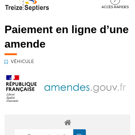
à
au
au
la
contenu
pied
ACCÈS RAPIDES
navigation
de
page
Paiement en ligne d’une
amende
VÉHICULE