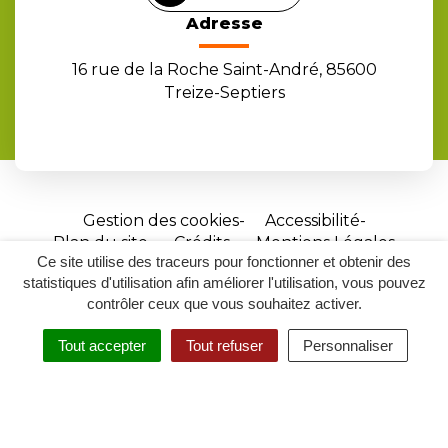
Adresse
16 rue de la Roche Saint-André, 85600
Treize-Septiers
Gestion des cookies
Accessibilité
Plan du site
Crédits
Mentions Légales
Ce site utilise des traceurs pour fonctionner et obtenir des
Site
statistiques d'utilisation afin améliorer l'utilisation, vous pouvez
réalisé
contrôler ceux que vous souhaitez activer.
par
Tout accepter
Tout refuser
Personnaliser
Inovagora
MENU
RECHERCHER
ACCESSIBILITÉ
(ouverture
dans
un
nouvel