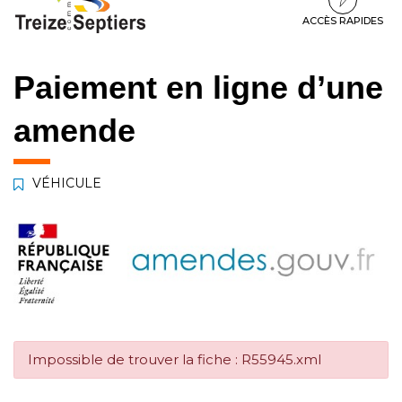
à
au
au
la
contenu
pied
ACCÈS RAPIDES
navigation
de
page
Paiement en ligne d’une
amende
VÉHICULE
Impossible de trouver la fiche : R55945.xml