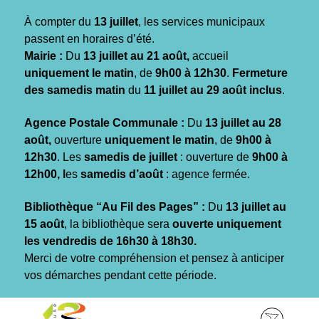
Gestion des traceurs
À compter du
13 juillet
, les services municipaux
passent en horaires d’été.
Mairie :
Du
13 juillet au 21 août,
accueil
uniquement le matin
, de
9h00 à 12h30
.
Fermeture
des samedis matin
du
11 juillet au 29 août inclus
.
Agence Postale Communale :
Du
13 juillet au 28
août,
ouverture
uniquement le matin
, de
9h00 à
12h30
. Les
samedis de juillet
: ouverture de
9h00 à
12h00, l
es
samedis d’août
: agence fermée.
Bibliothèque “Au Fil des Pages” :
Du
13 juillet au
15 août
, la bibliothèque sera
ouverte uniquement
les vendredis de 16h30 à 18h30.
Merci de votre compréhension et pensez à anticiper
vos démarches pendant cette période.
Aller
Aller
Aller