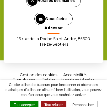
Horaires des mairies
Nous écrire
Adresse
16 rue de la Roche Saint-André, 85600
Treize-Septiers
Gestion des cookies
Accessibilité
Plan du site
Crédits
Mentions Légales
Ce site utilise des traceurs pour fonctionner et obtenir des
Site
statistiques d'utilisation afin améliorer l'utilisation, vous pouvez
réalisé
contrôler ceux que vous souhaitez activer.
par
Tout accepter
Tout refuser
Personnaliser
Inovagora
MENU