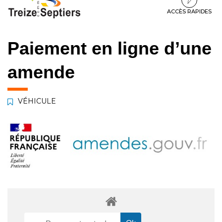
à
au
au
la
contenu
pied
ACCÈS RAPIDES
navigation
de
page
Paiement en ligne d’une
amende
VÉHICULE