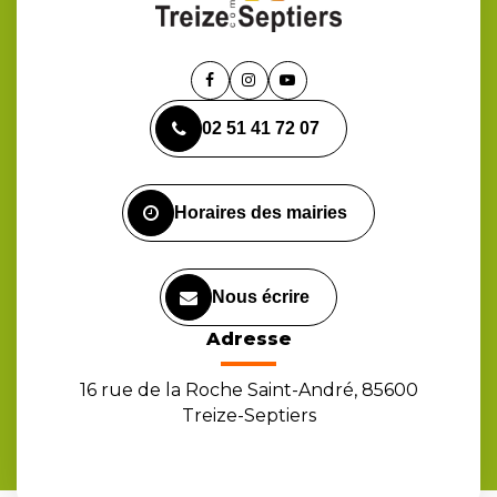
Lien
Lien
Lien
vers
vers
vers
02 51 41 72 07
le
le
la
compte
compte
chaîne
Facebook
Instagram
Youtube
Horaires des mairies
Nous écrire
Adresse
16 rue de la Roche Saint-André, 85600
Treize-Septiers