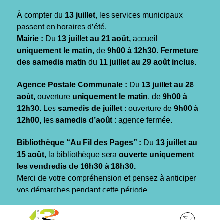
Gestion des traceurs
À compter du
13 juillet
, les services municipaux
passent en horaires d’été.
Mairie :
Du
13 juillet au 21 août,
accueil
uniquement le matin
, de
9h00 à 12h30
.
Fermeture
des samedis matin
du
11 juillet au 29 août inclus
.
Agence Postale Communale :
Du
13 juillet au 28
août,
ouverture
uniquement le matin
, de
9h00 à
12h30
. Les
samedis de juillet
: ouverture de
9h00 à
12h00, l
es
samedis d’août
: agence fermée.
Bibliothèque “Au Fil des Pages” :
Du
13 juillet au
15 août
, la bibliothèque sera
ouverte uniquement
les vendredis de 16h30 à 18h30.
Merci de votre compréhension et pensez à anticiper
vos démarches pendant cette période.
Aller
Aller
Aller