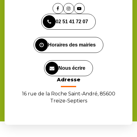
Lien
Lien
Lien
vers
vers
vers
02 51 41 72 07
le
le
la
compte
compte
chaîne
Facebook
Instagram
Youtube
Horaires des mairies
Nous écrire
Adresse
16 rue de la Roche Saint-André, 85600
Treize-Septiers