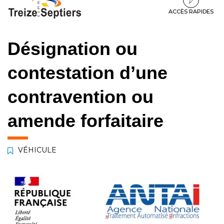
à
au
au
la
contenu
pied
ACCÈS RAPIDES
navigation
de
page
Désignation ou
contestation d’une
contravention ou
amende forfaitaire
VÉHICULE