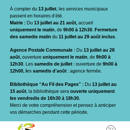
Gestion des traceurs
À compter du
13 juillet
, les services municipaux
passent en horaires d’été.
Mairie :
Du
13 juillet au 21 août,
accueil
uniquement le matin
, de
9h00 à 12h30
.
Fermeture
des samedis matin
du
11 juillet au 29 août inclus
.
Agence Postale Communale :
Du
13 juillet au 28
août,
ouverture
uniquement le matin
, de
9h00 à
12h30
. Les
samedis de juillet
: ouverture de
9h00 à
12h00, l
es
samedis d’août
: agence fermée.
Bibliothèque “Au Fil des Pages” :
Du
13 juillet au
15 août
, la bibliothèque sera
ouverte uniquement
les vendredis de 16h30 à 18h30.
Merci de votre compréhension et pensez à anticiper
vos démarches pendant cette période.
Aller
Aller
Aller