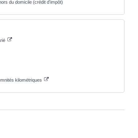
hors du domicile (crédit d'impôt)
arié
ndemnités kilométriques