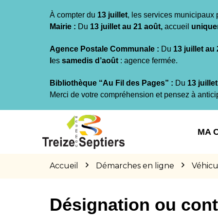
Gestion des traceurs
À compter du
13 juillet
, les services municipaux 
Mairie :
Du
13 juillet au 21 août,
accueil
unique
Agence Postale Communale :
Du
13 juillet au
l
es
samedis d’août
: agence fermée.
Bibliothèque “Au Fil des Pages” :
Du
13 juille
Merci de votre compréhension et pensez à antici
Aller
Aller
Aller
à
au
au
MA 
la
contenu
pied
navigation
de
page
Accueil
Démarches en ligne
Véhicu
Désignation ou cont