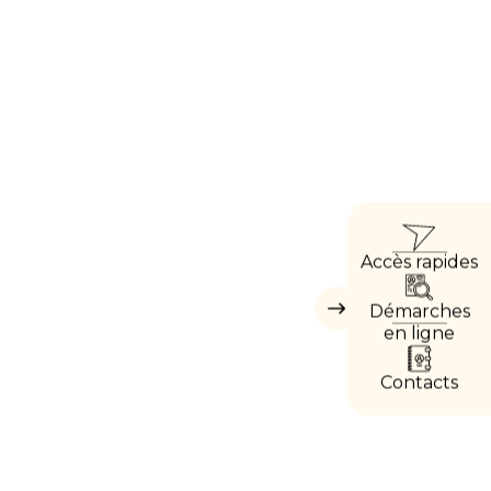
ACC
Accès rapides
DIRE
Démarches
Masquer
les
en ligne
accès
directs
Contacts