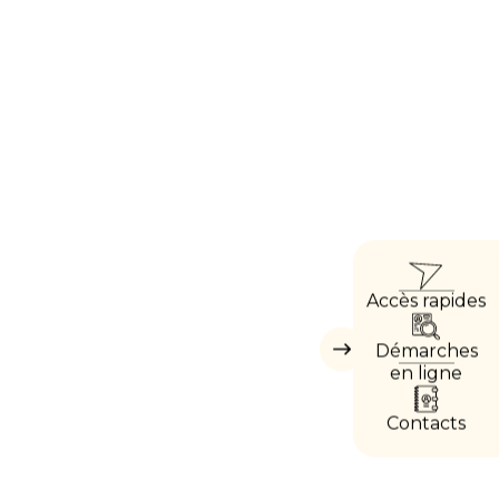
ACC
Accès rapides
DIRE
Démarches
Masquer
les
en ligne
accès
directs
Contacts