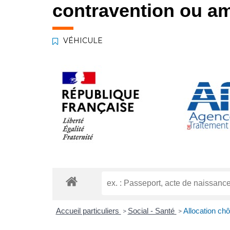
contravention ou am
VÉHICULE
Accueil particuliers
Social - Santé
Allocation ch
>
>