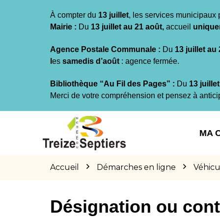
Gestion des traceurs
À compter du
13 juillet
, les services municipaux 
Mairie :
Du
13 juillet au 21 août,
accueil
unique
Agence Postale Communale :
Du
13 juillet au
l
es
samedis d’août
: agence fermée.
Bibliothèque “Au Fil des Pages” :
Du
13 juille
Merci de votre compréhension et pensez à antici
Aller
Aller
Aller
à
au
au
MA 
la
contenu
pied
navigation
de
page
Accueil
Démarches en ligne
Véhicu
Désignation ou cont