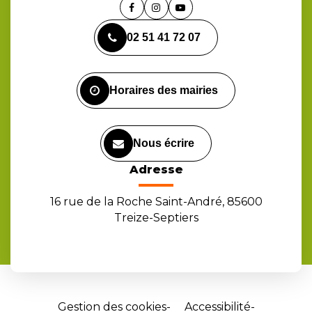
Lien
Lien
Lien
vers
vers
vers
02 51 41 72 07
le
le
la
compte
compte
chaîne
Facebook
Instagram
Youtube
Horaires des mairies
Nous écrire
Adresse
16 rue de la Roche Saint-André, 85600
Treize-Septiers
Gestion des cookies
Accessibilité