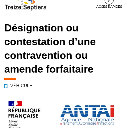
à
au
au
la
contenu
pied
ACCÈS RAPIDES
navigation
de
page
Désignation ou
contestation d’une
contravention ou
amende forfaitaire
VÉHICULE