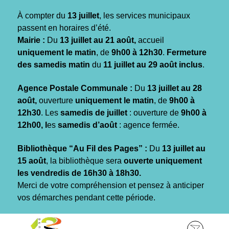
Gestion des traceurs
À compter du
13 juillet
, les services municipaux
passent en horaires d’été.
Mairie :
Du
13 juillet au 21 août,
accueil
uniquement le matin
, de
9h00 à 12h30
.
Fermeture
des samedis matin
du
11 juillet au 29 août inclus
.
Agence Postale Communale :
Du
13 juillet au 28
août,
ouverture
uniquement le matin
, de
9h00 à
12h30
. Les
samedis de juillet
: ouverture de
9h00 à
12h00, l
es
samedis d’août
: agence fermée.
Bibliothèque “Au Fil des Pages” :
Du
13 juillet au
15 août
, la bibliothèque sera
ouverte uniquement
les vendredis de 16h30 à 18h30.
Merci de votre compréhension et pensez à anticiper
vos démarches pendant cette période.
Aller
Aller
Aller