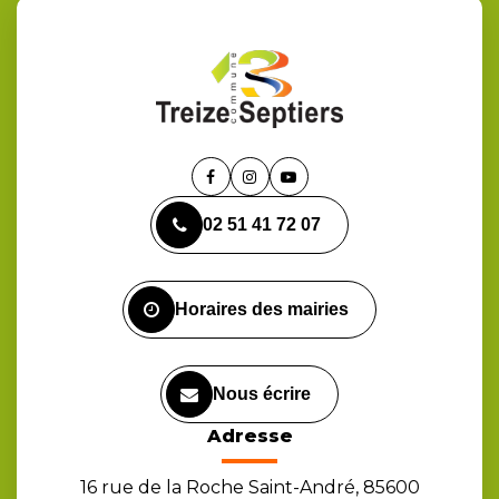
Lien
Lien
Lien
vers
vers
vers
02 51 41 72 07
le
le
la
compte
compte
chaîne
Facebook
Instagram
Youtube
Horaires des mairies
Nous écrire
Adresse
16 rue de la Roche Saint-André, 85600