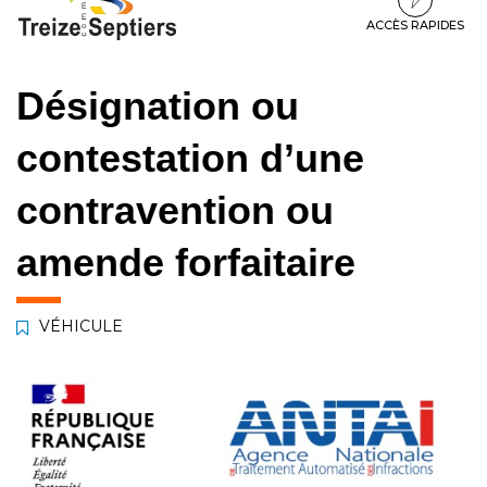
à
au
au
la
contenu
pied
ACCÈS RAPIDES
navigation
de
page
Désignation ou
contestation d’une
contravention ou
amende forfaitaire
VÉHICULE