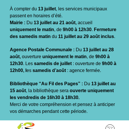
Gestion des traceurs
À compter du
13 juillet
, les services municipaux
passent en horaires d’été.
Mairie :
Du
13 juillet au 21 août,
accueil
uniquement le matin
, de
9h00 à 12h30
.
Fermeture
des samedis matin
du
11 juillet au 29 août inclus
.
Agence Postale Communale :
Du
13 juillet au 28
août,
ouverture
uniquement le matin
, de
9h00 à
12h30
. Les
samedis de juillet
: ouverture de
9h00 à
12h00, l
es
samedis d’août
: agence fermée.
Bibliothèque “Au Fil des Pages” :
Du
13 juillet au
15 août
, la bibliothèque sera
ouverte uniquement
les vendredis de 16h30 à 18h30.
Merci de votre compréhension et pensez à anticiper
vos démarches pendant cette période.
Aller
Aller
Aller