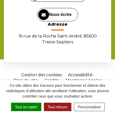
Nous écrire
Adresse
16 rue de la Roche Saint-André, 85600
Treize-Septiers
Gestion des cookies
Accessibilité
Plan du site
Crédits
Mentions Légales
Ce site utilise des traceurs pour fonctionner et obtenir des
Site
statistiques d'utilisation afin améliorer l'utilisation, vous pouvez
réalisé
contrôler ceux que vous souhaitez activer.
par
Tout accepter
Tout refuser
Personnaliser
Inovagora
MENU
RECHERCHER
ACCESSIBILITÉ
(ouverture