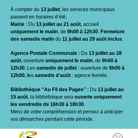
Gestion des traceurs
À compter du
13 juillet
, les services municipaux
passent en horaires d’été.
Mairie :
Du
13 juillet au 21 août,
accueil
uniquement le matin
, de
9h00 à 12h30
.
Fermeture
des samedis matin
du
11 juillet au 29 août inclus
.
Agence Postale Communale :
Du
13 juillet au 28
août,
ouverture
uniquement le matin
, de
9h00 à
12h30
. Les
samedis de juillet
: ouverture de
9h00 à
12h00, l
es
samedis d’août
: agence fermée.
Bibliothèque “Au Fil des Pages” :
Du
13 juillet au
15 août
, la bibliothèque sera
ouverte uniquement
les vendredis de 16h30 à 18h30.
Merci de votre compréhension et pensez à anticiper
vos démarches pendant cette période.
Aller
Aller
Aller