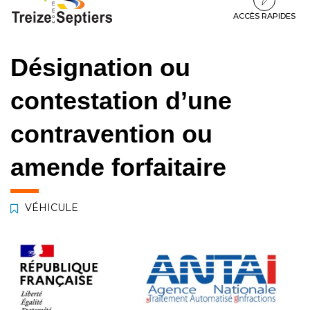
à
au
au
la
contenu
pied
ACCÈS RAPIDES
navigation
de
page
Désignation ou
contestation d’une
contravention ou
amende forfaitaire
VÉHICULE