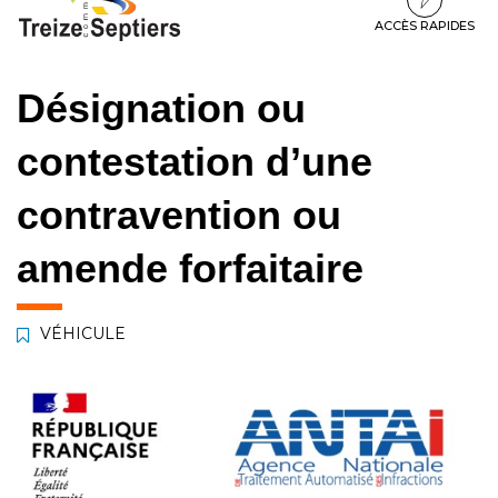
à
au
au
la
contenu
pied
ACCÈS RAPIDES
navigation
de
page
Désignation ou
contestation d’une
contravention ou
amende forfaitaire
VÉHICULE