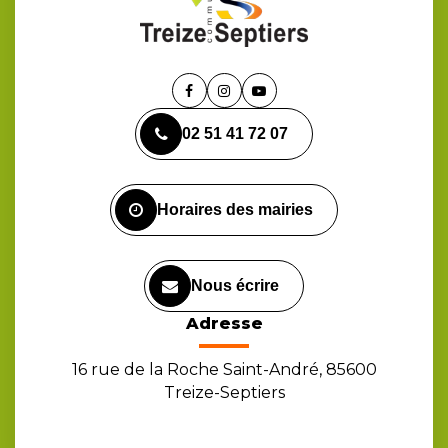
Lien
Lien
Lien
vers
vers
vers
02 51 41 72 07
le
le
la
compte
compte
chaîne
Facebook
Instagram
Youtube
Horaires des mairies
Nous écrire
Adresse
16 rue de la Roche Saint-André, 85600
Treize-Septiers