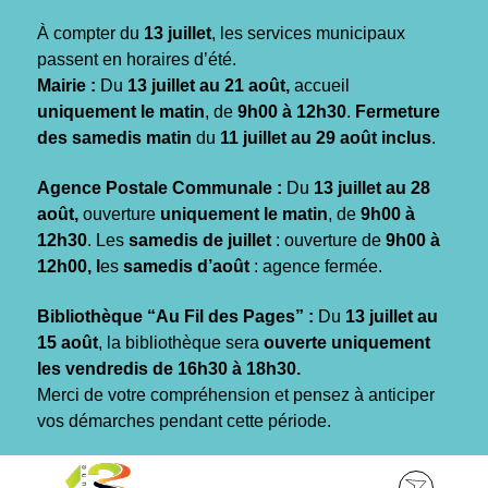
Gestion des traceurs
À compter du
13 juillet
, les services municipaux
passent en horaires d’été.
Mairie :
Du
13 juillet au 21 août,
accueil
uniquement le matin
, de
9h00 à 12h30
.
Fermeture
des samedis matin
du
11 juillet au 29 août inclus
.
Agence Postale Communale :
Du
13 juillet au 28
août,
ouverture
uniquement le matin
, de
9h00 à
12h30
. Les
samedis de juillet
: ouverture de
9h00 à
12h00, l
es
samedis d’août
: agence fermée.
Bibliothèque “Au Fil des Pages” :
Du
13 juillet au
15 août
, la bibliothèque sera
ouverte uniquement
les vendredis de 16h30 à 18h30.
Merci de votre compréhension et pensez à anticiper
vos démarches pendant cette période.
Aller
Aller
Aller