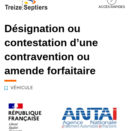
à
au
au
la
contenu
pied
ACCÈS RAPIDES
navigation
de
page
Désignation ou
contestation d’une
contravention ou
amende forfaitaire
VÉHICULE