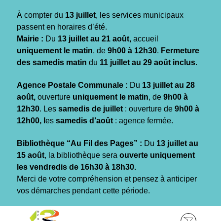
Gestion des traceurs
À compter du
13 juillet
, les services municipaux
passent en horaires d’été.
Mairie :
Du
13 juillet au 21 août,
accueil
uniquement le matin
, de
9h00 à 12h30
.
Fermeture
des samedis matin
du
11 juillet au 29 août inclus
.
Agence Postale Communale :
Du
13 juillet au 28
août,
ouverture
uniquement le matin
, de
9h00 à
12h30
. Les
samedis de juillet
: ouverture de
9h00 à
12h00, l
es
samedis d’août
: agence fermée.
Bibliothèque “Au Fil des Pages” :
Du
13 juillet au
15 août
, la bibliothèque sera
ouverte uniquement
les vendredis de 16h30 à 18h30.
Merci de votre compréhension et pensez à anticiper
vos démarches pendant cette période.
Aller
Aller
Aller