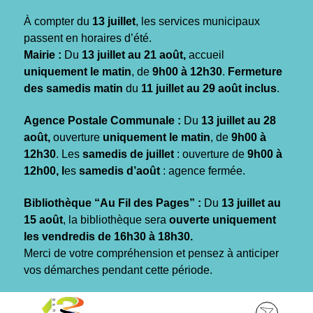
Gestion des traceurs
À compter du
13 juillet
, les services municipaux
passent en horaires d’été.
Mairie :
Du
13 juillet au 21 août,
accueil
uniquement le matin
, de
9h00 à 12h30
.
Fermeture
des samedis matin
du
11 juillet au 29 août inclus
.
Agence Postale Communale :
Du
13 juillet au 28
août,
ouverture
uniquement le matin
, de
9h00 à
12h30
. Les
samedis de juillet
: ouverture de
9h00 à
12h00, l
es
samedis d’août
: agence fermée.
Bibliothèque “Au Fil des Pages” :
Du
13 juillet au
15 août
, la bibliothèque sera
ouverte uniquement
les vendredis de 16h30 à 18h30.
Merci de votre compréhension et pensez à anticiper
vos démarches pendant cette période.
Aller
Aller
Aller