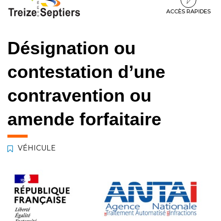
à
au
au
la
contenu
pied
ACCÈS RAPIDES
navigation
de
page
Désignation ou
contestation d’une
contravention ou
amende forfaitaire
VÉHICULE