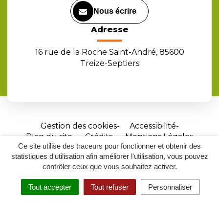
Nous écrire
Adresse
16 rue de la Roche Saint-André, 85600
Treize-Septiers
Gestion des cookies
Accessibilité
Plan du site
Crédits
Mentions Légales
Ce site utilise des traceurs pour fonctionner et obtenir des
Site
statistiques d'utilisation afin améliorer l'utilisation, vous pouvez
réalisé
contrôler ceux que vous souhaitez activer.
par
Tout accepter
Tout refuser
Personnaliser
Inovagora
MENU
RECHERCHER
ACCESSIBILITÉ
(ouverture
dans