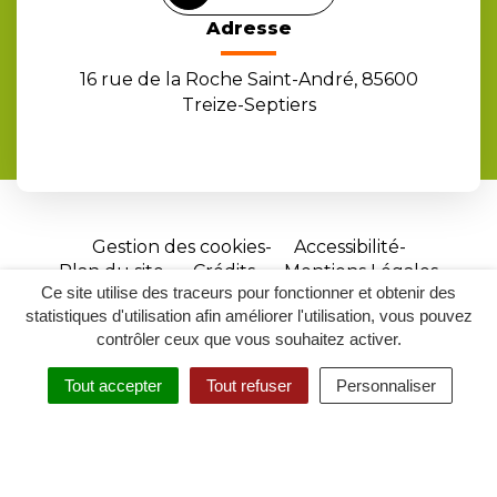
Adresse
16 rue de la Roche Saint-André, 85600
Treize-Septiers
Gestion des cookies
Accessibilité
Plan du site
Crédits
Mentions Légales
Ce site utilise des traceurs pour fonctionner et obtenir des
Site
statistiques d'utilisation afin améliorer l'utilisation, vous pouvez
réalisé
contrôler ceux que vous souhaitez activer.
par
Tout accepter
Tout refuser
Personnaliser
Inovagora
MENU
RECHERCHER
ACCESSIBILITÉ
(ouverture
dans
un
nouvel