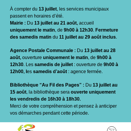
Gestion des traceurs
À compter du
13 juillet
, les services municipaux
passent en horaires d’été.
Mairie :
Du
13 juillet au 21 août,
accueil
uniquement le matin
, de
9h00 à 12h30
.
Fermeture
des samedis matin
du
11 juillet au 29 août inclus
.
Agence Postale Communale :
Du
13 juillet au 28
août,
ouverture
uniquement le matin
, de
9h00 à
12h30
. Les
samedis de juillet
: ouverture de
9h00 à
12h00, l
es
samedis d’août
: agence fermée.
Bibliothèque “Au Fil des Pages” :
Du
13 juillet au
15 août
, la bibliothèque sera
ouverte uniquement
les vendredis de 16h30 à 18h30.
Merci de votre compréhension et pensez à anticiper
vos démarches pendant cette période.
Aller
Aller
Aller