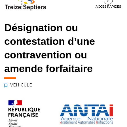
à
au
au
la
contenu
pied
ACCÈS RAPIDES
navigation
de
page
Désignation ou
contestation d’une
contravention ou
amende forfaitaire
VÉHICULE