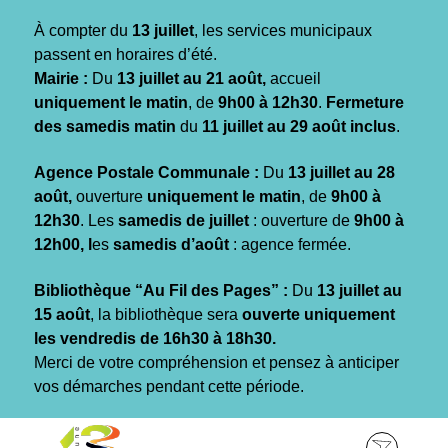
Gestion des traceurs
À compter du
13 juillet
, les services municipaux
passent en horaires d’été.
Mairie :
Du
13 juillet au 21 août,
accueil
uniquement le matin
, de
9h00 à 12h30
.
Fermeture
des samedis matin
du
11 juillet au 29 août inclus
.
Agence Postale Communale :
Du
13 juillet au 28
août,
ouverture
uniquement le matin
, de
9h00 à
12h30
. Les
samedis de juillet
: ouverture de
9h00 à
12h00, l
es
samedis d’août
: agence fermée.
Bibliothèque “Au Fil des Pages” :
Du
13 juillet au
15 août
, la bibliothèque sera
ouverte uniquement
les vendredis de 16h30 à 18h30.
Merci de votre compréhension et pensez à anticiper
vos démarches pendant cette période.
Aller
Aller
Aller