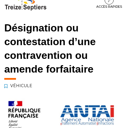
à
au
au
la
contenu
pied
ACCÈS RAPIDES
navigation
de
page
Désignation ou
contestation d’une
contravention ou
amende forfaitaire
VÉHICULE