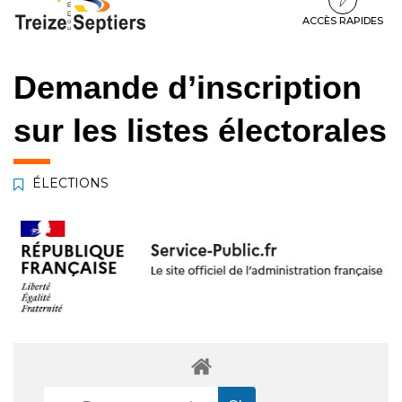
à
au
au
la
contenu
pied
ACCÈS RAPIDES
navigation
de
page
Demande d’inscription
sur les listes électorales
ÉLECTIONS