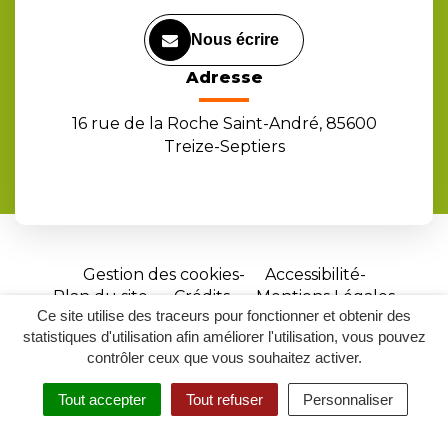
Nous écrire
Adresse
16 rue de la Roche Saint-André, 85600
Treize-Septiers
Gestion des cookies
Accessibilité
Plan du site
Crédits
Mentions Légales
Ce site utilise des traceurs pour fonctionner et obtenir des
Site
statistiques d'utilisation afin améliorer l'utilisation, vous pouvez
réalisé
contrôler ceux que vous souhaitez activer.
par
Tout accepter
Tout refuser
Personnaliser
Inovagora
MENU
RECHERCHER
ACCESSIBILITÉ
(ouverture