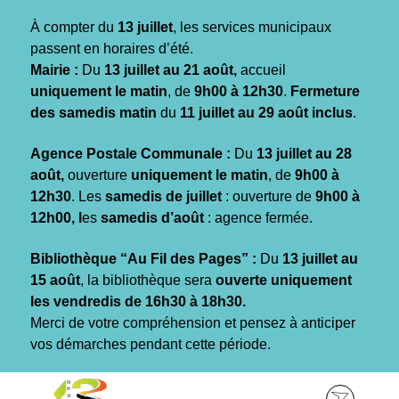
Gestion des traceurs
À compter du
13 juillet
, les services municipaux
passent en horaires d’été.
Mairie :
Du
13 juillet au 21 août,
accueil
uniquement le matin
, de
9h00 à 12h30
.
Fermeture
des samedis matin
du
11 juillet au 29 août inclus
.
Agence Postale Communale :
Du
13 juillet au 28
août,
ouverture
uniquement le matin
, de
9h00 à
12h30
. Les
samedis de juillet
: ouverture de
9h00 à
12h00, l
es
samedis d’août
: agence fermée.
Bibliothèque “Au Fil des Pages” :
Du
13 juillet au
15 août
, la bibliothèque sera
ouverte uniquement
les vendredis de 16h30 à 18h30.
Merci de votre compréhension et pensez à anticiper
vos démarches pendant cette période.
Aller
Aller
Aller