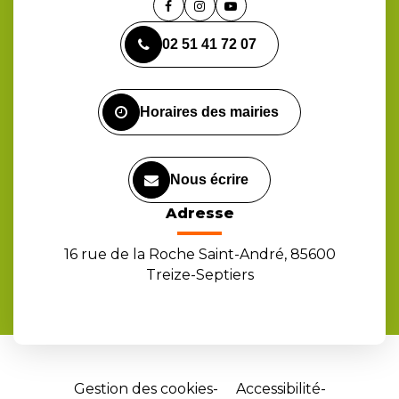
Lien
Lien
Lien
vers
vers
vers
02 51 41 72 07
le
le
la
compte
compte
chaîne
Facebook
Instagram
Youtube
Horaires des mairies
Nous écrire
Adresse
16 rue de la Roche Saint-André, 85600
Treize-Septiers
Gestion des cookies
Accessibilité