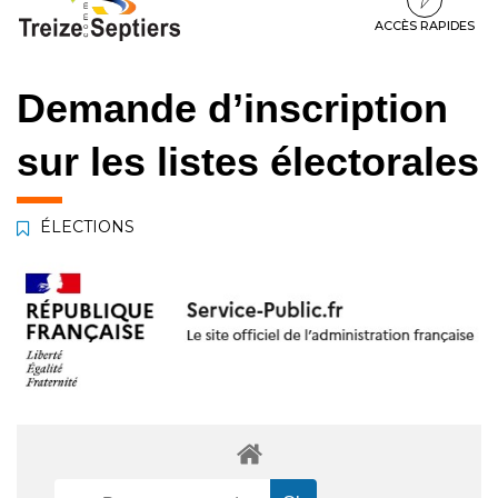
à
au
au
la
contenu
pied
ACCÈS RAPIDES
navigation
de
page
Demande d’inscription
sur les listes électorales
ÉLECTIONS