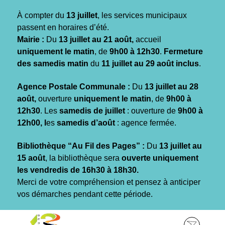
Gestion des traceurs
À compter du
13 juillet
, les services municipaux
passent en horaires d’été.
Mairie :
Du
13 juillet au 21 août,
accueil
uniquement le matin
, de
9h00 à 12h30
.
Fermeture
des samedis matin
du
11 juillet au 29 août inclus
.
Agence Postale Communale :
Du
13 juillet au 28
août,
ouverture
uniquement le matin
, de
9h00 à
12h30
. Les
samedis de juillet
: ouverture de
9h00 à
12h00, l
es
samedis d’août
: agence fermée.
Bibliothèque “Au Fil des Pages” :
Du
13 juillet au
15 août
, la bibliothèque sera
ouverte uniquement
les vendredis de 16h30 à 18h30.
Merci de votre compréhension et pensez à anticiper
vos démarches pendant cette période.
Aller
Aller
Aller