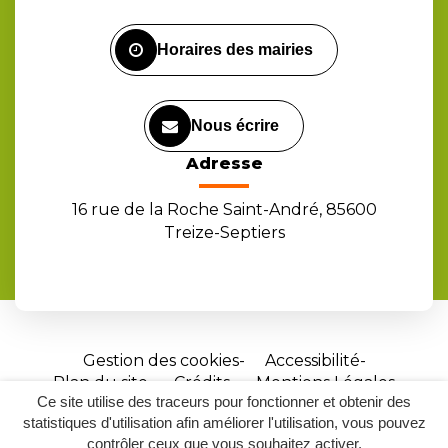
Facebook
Instagram
Youtube
Horaires des mairies
Nous écrire
Adresse
16 rue de la Roche Saint-André, 85600
Treize-Septiers
Gestion des cookies
Accessibilité
Plan du site
Crédits
Mentions Légales
Ce site utilise des traceurs pour fonctionner et obtenir des
Site
statistiques d'utilisation afin améliorer l'utilisation, vous pouvez
réalisé
contrôler ceux que vous souhaitez activer.