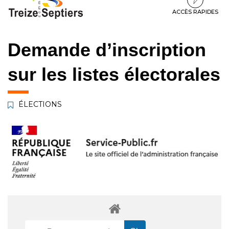
à
au
au
la
contenu
pied
ACCÈS RAPIDES
navigation
de
page
Demande d’inscription
sur les listes électorales
ÉLECTIONS