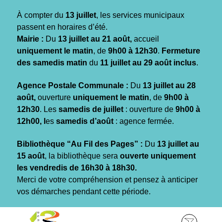
Gestion des traceurs
À compter du
13 juillet
, les services municipaux
passent en horaires d’été.
Mairie :
Du
13 juillet au 21 août,
accueil
uniquement le matin
, de
9h00 à 12h30
.
Fermeture
des samedis matin
du
11 juillet au 29 août inclus
.
Agence Postale Communale :
Du
13 juillet au 28
août,
ouverture
uniquement le matin
, de
9h00 à
12h30
. Les
samedis de juillet
: ouverture de
9h00 à
12h00, l
es
samedis d’août
: agence fermée.
Bibliothèque “Au Fil des Pages” :
Du
13 juillet au
15 août
, la bibliothèque sera
ouverte uniquement
les vendredis de 16h30 à 18h30.
Merci de votre compréhension et pensez à anticiper
vos démarches pendant cette période.
Aller
Aller
Aller