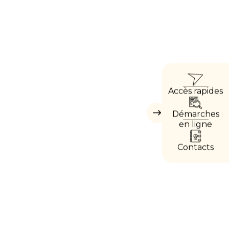
ACC
Accès rapides
DIRE
Démarches
Masquer
les
en ligne
accès
directs
Contacts