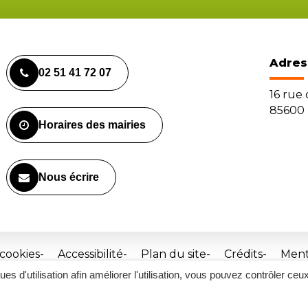
Adres
02 51 41 72 07
16 rue
85600 
Horaires des mairies
Nous écrire
 cookies
Accessibilité
Plan du site
Crédits
Ment
ques d'utilisation afin améliorer l'utilisation, vous pouvez contrôler ceu
Site
réalisé