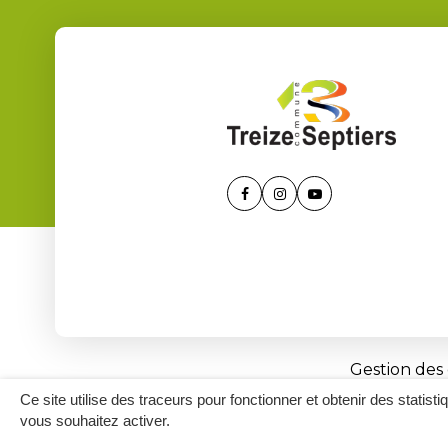
Lien
Lien
Lien
vers
vers
vers
le
le
la
compte
compte
chaîne
Facebook
Instagram
Youtube
Gestion des
Ce site utilise des traceurs pour fonctionner et obtenir des statisti
vous souhaitez activer.