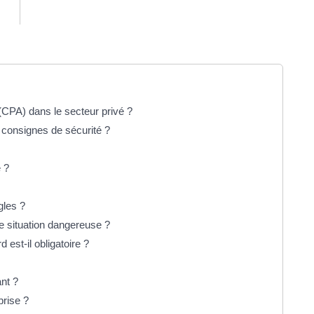
(CPA) dans le secteur privé ?
s consignes de sécurité ?
 ?
gles ?
ne situation dangereuse ?
 est-il obligatoire ?
ant ?
prise ?