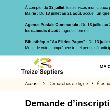
Gestion des traceurs
À compter du
13 juillet
, les services municipaux 
Mairie :
Du
13 juillet au 21 août,
accueil
unique
Agence Postale Communale :
Du
13 juillet au
l
es
samedis d’août
: agence fermée.
Bibliothèque “Au Fil des Pages” :
Du
13 juille
Merci de votre compréhension et pensez à antici
Aller
Aller
Aller
à
au
au
MA 
la
contenu
pied
navigation
de
page
Accueil
Démarches en ligne
Électi
Demande d’inscriptio