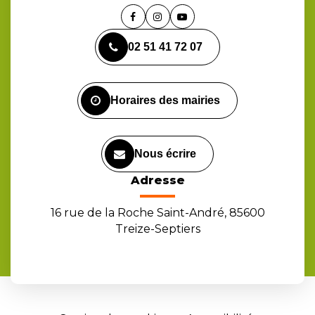
Lien
Lien
Lien
vers
vers
vers
02 51 41 72 07
le
le
la
compte
compte
chaîne
Facebook
Instagram
Youtube
Horaires des mairies
Nous écrire
Adresse
16 rue de la Roche Saint-André, 85600
Treize-Septiers