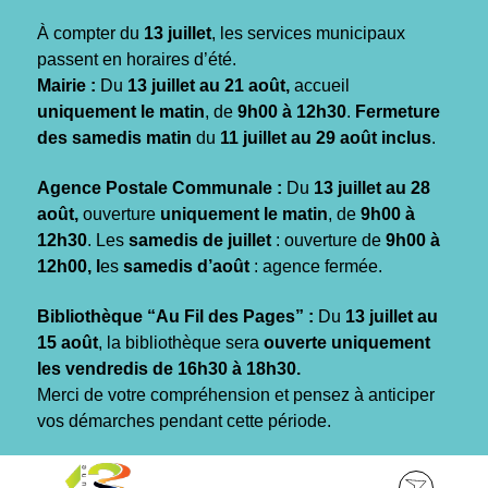
Gestion des traceurs
À compter du
13 juillet
, les services municipaux
passent en horaires d’été.
Mairie :
Du
13 juillet au 21 août,
accueil
uniquement le matin
, de
9h00 à 12h30
.
Fermeture
des samedis matin
du
11 juillet au 29 août inclus
.
Agence Postale Communale :
Du
13 juillet au 28
août,
ouverture
uniquement le matin
, de
9h00 à
12h30
. Les
samedis de juillet
: ouverture de
9h00 à
12h00, l
es
samedis d’août
: agence fermée.
Bibliothèque “Au Fil des Pages” :
Du
13 juillet au
15 août
, la bibliothèque sera
ouverte uniquement
les vendredis de 16h30 à 18h30.
Merci de votre compréhension et pensez à anticiper
vos démarches pendant cette période.
Aller
Aller
Aller