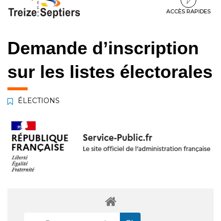
à
au
au
la
contenu
pied
ACCÈS RAPIDES
navigation
de
page
Demande d’inscription
sur les listes électorales
ÉLECTIONS