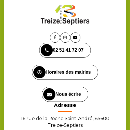
Lien
Lien
Lien
vers
vers
vers
02 51 41 72 07
le
le
la
compte
compte
chaîne
Facebook
Instagram
Youtube
Horaires des mairies
Nous écrire
Adresse
16 rue de la Roche Saint-André, 85600
Treize-Septiers