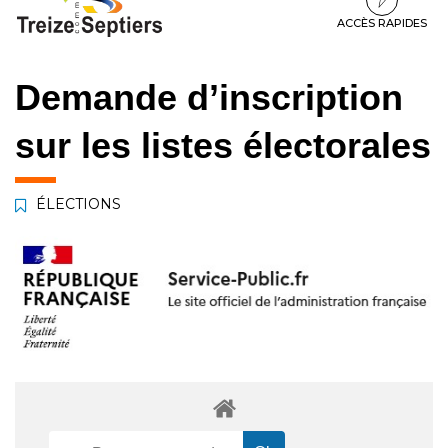
à
au
au
la
contenu
pied
ACCÈS RAPIDES
navigation
de
page
Demande d’inscription
sur les listes électorales
ÉLECTIONS