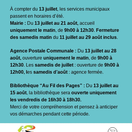
Gestion des traceurs
À compter du
13 juillet
, les services municipaux
passent en horaires d’été.
Mairie :
Du
13 juillet au 21 août,
accueil
uniquement le matin
, de
9h00 à 12h30
.
Fermeture
des samedis matin
du
11 juillet au 29 août inclus
.
Agence Postale Communale :
Du
13 juillet au 28
août,
ouverture
uniquement le matin
, de
9h00 à
12h30
. Les
samedis de juillet
: ouverture de
9h00 à
12h00, l
es
samedis d’août
: agence fermée.
Bibliothèque “Au Fil des Pages” :
Du
13 juillet au
15 août
, la bibliothèque sera
ouverte uniquement
les vendredis de 16h30 à 18h30.
Merci de votre compréhension et pensez à anticiper
vos démarches pendant cette période.
Aller
Aller
Aller