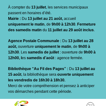
Gestion des traceurs
À compter du
13 juillet
, les services municipaux
passent en horaires d’été.
Mairie :
Du
13 juillet au 21 août,
accueil
uniquement le matin
, de
9h00 à 12h30
.
Fermeture
des samedis matin
du
11 juillet au 29 août inclus
.
Agence Postale Communale :
Du
13 juillet au 28
août,
ouverture
uniquement le matin
, de
9h00 à
12h30
. Les
samedis de juillet
: ouverture de
9h00 à
12h00, l
es
samedis d’août
: agence fermée.
Bibliothèque “Au Fil des Pages” :
Du
13 juillet au
15 août
, la bibliothèque sera
ouverte uniquement
les vendredis de 16h30 à 18h30.
Merci de votre compréhension et pensez à anticiper
vos démarches pendant cette période.
Aller
Aller
Aller