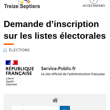
à
au
au
la
contenu
pied
ACCÈS RAPIDES
navigation
de
page
Demande d’inscription
sur les listes électorales
ÉLECTIONS