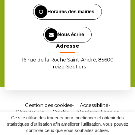
Facebook
Instagram
Youtube
Horaires des mairies
Nous écrire
Adresse
16 rue de la Roche Saint-André, 85600
Treize-Septiers
Gestion des cookies
Accessibilité
Plan du site
Crédits
Mentions Légales
Ce site utilise des traceurs pour fonctionner et obtenir des
Site
statistiques d'utilisation afin améliorer l'utilisation, vous pouvez
réalisé
contrôler ceux que vous souhaitez activer.