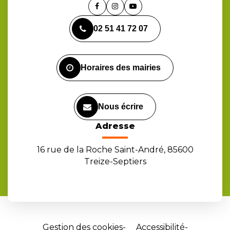
Lien
Lien
Lien
vers
vers
vers
02 51 41 72 07
le
le
la
compte
compte
chaîne
Facebook
Instagram
Youtube
Horaires des mairies
Nous écrire
Adresse
16 rue de la Roche Saint-André, 85600
Treize-Septiers
Gestion des cookies
Accessibilité