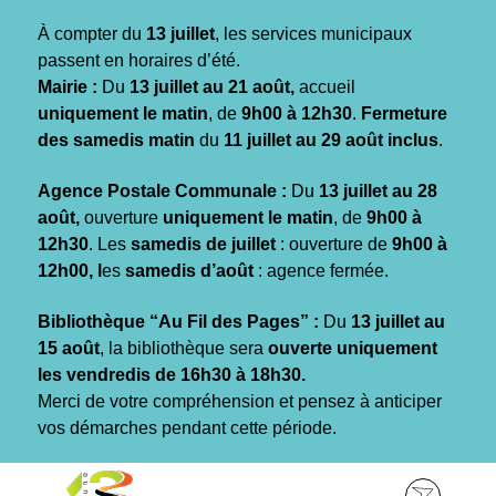
Gestion des traceurs
À compter du
13 juillet
, les services municipaux
passent en horaires d’été.
Mairie :
Du
13 juillet au 21 août,
accueil
uniquement le matin
, de
9h00 à 12h30
.
Fermeture
des samedis matin
du
11 juillet au 29 août inclus
.
Agence Postale Communale :
Du
13 juillet au 28
août,
ouverture
uniquement le matin
, de
9h00 à
12h30
. Les
samedis de juillet
: ouverture de
9h00 à
12h00, l
es
samedis d’août
: agence fermée.
Bibliothèque “Au Fil des Pages” :
Du
13 juillet au
15 août
, la bibliothèque sera
ouverte uniquement
les vendredis de 16h30 à 18h30.
Merci de votre compréhension et pensez à anticiper
vos démarches pendant cette période.
Aller
Aller
Aller