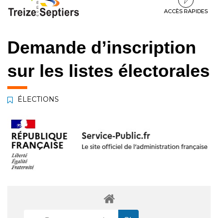
à
au
au
la
contenu
pied
ACCÈS RAPIDES
navigation
de
page
Demande d’inscription
sur les listes électorales
ÉLECTIONS