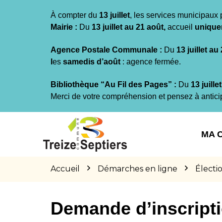
Gestion des traceurs
À compter du
13 juillet
, les services municipaux 
Mairie :
Du
13 juillet au 21 août,
accueil
unique
Agence Postale Communale :
Du
13 juillet au
l
es
samedis d’août
: agence fermée.
Bibliothèque “Au Fil des Pages” :
Du
13 juille
Merci de votre compréhension et pensez à antici
Aller
Aller
Aller
à
au
au
MA 
la
contenu
pied
navigation
de
page
Accueil
Démarches en ligne
Électi
Demande d’inscriptio