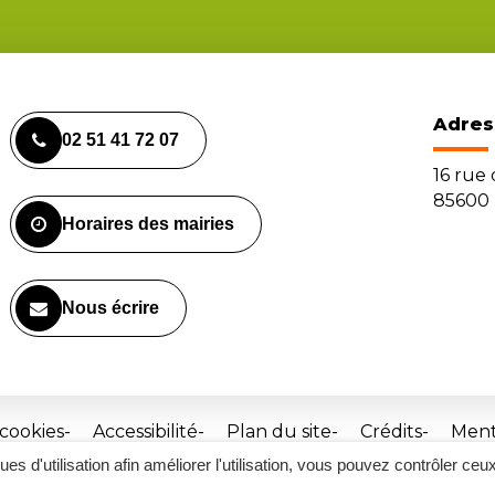
Adres
02 51 41 72 07
16 rue
85600 
Horaires des mairies
Nous écrire
 cookies
Accessibilité
Plan du site
Crédits
Ment
ques d'utilisation afin améliorer l'utilisation, vous pouvez contrôler ceu
Site