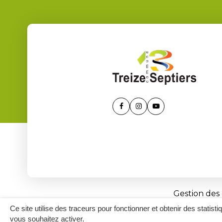
Lien
Lien
Lien
vers
vers
vers
le
le
la
compte
compte
chaîne
Facebook
Instagram
Youtube
Gestion des
Ce site utilise des traceurs pour fonctionner et obtenir des statisti
vous souhaitez activer.