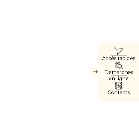
ACC
Accès rapides
DIRE
Démarches
Masquer
les
en ligne
accès
directs
Contacts