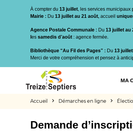
Gestion des traceurs
À compter du
13 juillet
, les services municipaux 
Mairie :
Du
13 juillet au 21 août,
accueil
unique
Agence Postale Communale :
Du
13 juillet au
l
es
samedis d’août
: agence fermée.
Bibliothèque “Au Fil des Pages” :
Du
13 juille
Merci de votre compréhension et pensez à antici
Aller
Aller
Aller
à
au
au
MA 
la
contenu
pied
navigation
de
page
Accueil
Démarches en ligne
Électi
Demande d’inscriptio