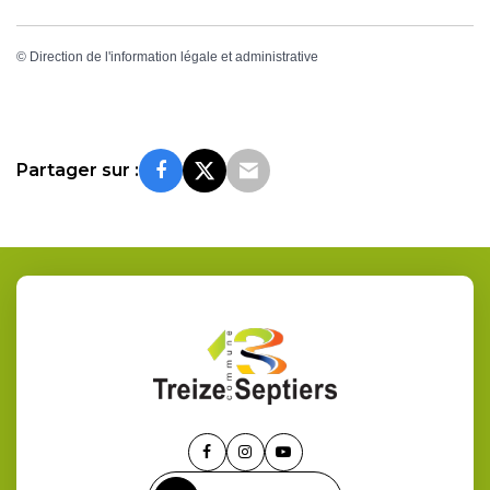
©
Direction de l'information légale et administrative
Partager sur :
Lien
Lien
Lien
vers
vers
vers