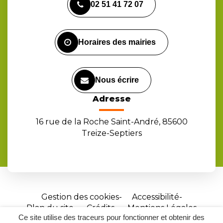
02 51 41 72 07
le
le
la
compte
compte
chaîne
Facebook
Instagram
Youtube
Horaires des mairies
Nous écrire
Adresse
16 rue de la Roche Saint-André, 85600
Treize-Septiers
Gestion des cookies
Accessibilité
Plan du site
Crédits
Mentions Légales
Ce site utilise des traceurs pour fonctionner et obtenir des