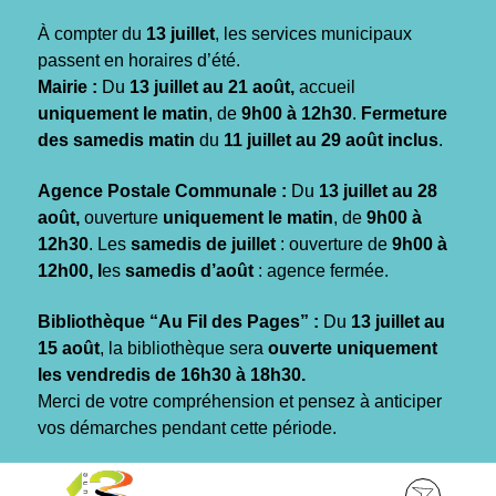
Gestion des traceurs
À compter du
13 juillet
, les services municipaux
passent en horaires d’été.
Mairie :
Du
13 juillet au 21 août,
accueil
uniquement le matin
, de
9h00 à 12h30
.
Fermeture
des samedis matin
du
11 juillet au 29 août inclus
.
Agence Postale Communale :
Du
13 juillet au 28
août,
ouverture
uniquement le matin
, de
9h00 à
12h30
. Les
samedis de juillet
: ouverture de
9h00 à
12h00, l
es
samedis d’août
: agence fermée.
Bibliothèque “Au Fil des Pages” :
Du
13 juillet au
15 août
, la bibliothèque sera
ouverte uniquement
les vendredis de 16h30 à 18h30.
Merci de votre compréhension et pensez à anticiper
vos démarches pendant cette période.
Aller
Aller
Aller