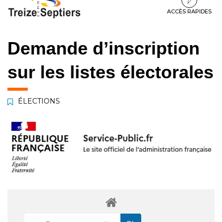
à
au
au
la
contenu
pied
ACCÈS RAPIDES
navigation
de
page
Demande d’inscription
sur les listes électorales
ÉLECTIONS