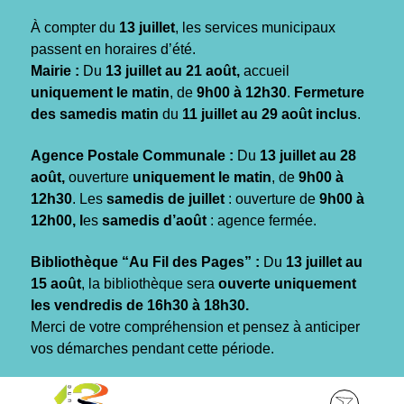
Gestion des traceurs
À compter du
13 juillet
, les services municipaux
passent en horaires d’été.
Mairie :
Du
13 juillet au 21 août,
accueil
uniquement le matin
, de
9h00 à 12h30
.
Fermeture
des samedis matin
du
11 juillet au 29 août inclus
.
Agence Postale Communale :
Du
13 juillet au 28
août,
ouverture
uniquement le matin
, de
9h00 à
12h30
. Les
samedis de juillet
: ouverture de
9h00 à
12h00, l
es
samedis d’août
: agence fermée.
Bibliothèque “Au Fil des Pages” :
Du
13 juillet au
15 août
, la bibliothèque sera
ouverte uniquement
les vendredis de 16h30 à 18h30.
Merci de votre compréhension et pensez à anticiper
vos démarches pendant cette période.
Aller
Aller
Aller