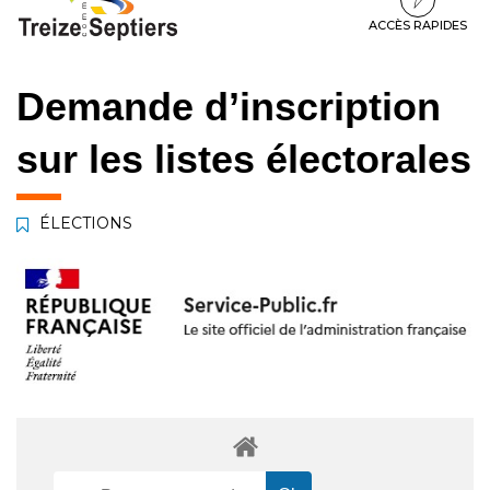
à
au
au
la
contenu
pied
ACCÈS RAPIDES
navigation
de
page
Demande d’inscription
sur les listes électorales
ÉLECTIONS