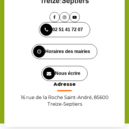
Lien
Lien
Lien
vers
vers
vers
02 51 41 72 07
le
le
la
compte
compte
chaîne
Facebook
Instagram
Youtube
Horaires des mairies
Nous écrire
Adresse
16 rue de la Roche Saint-André, 85600
Treize-Septiers