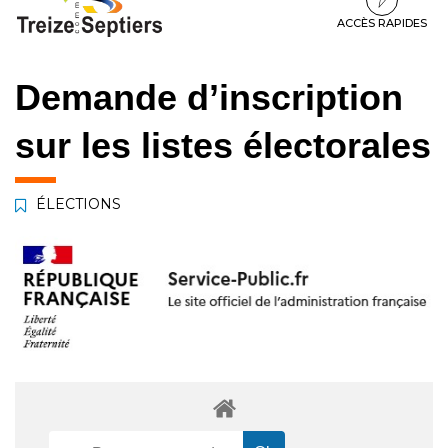
à
au
au
la
contenu
pied
ACCÈS RAPIDES
navigation
de
page
Demande d’inscription
sur les listes électorales
ÉLECTIONS