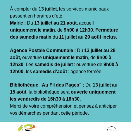
Gestion des traceurs
À compter du
13 juillet
, les services municipaux
passent en horaires d’été.
Mairie :
Du
13 juillet au 21 août,
accueil
uniquement le matin
, de
9h00 à 12h30
.
Fermeture
des samedis matin
du
11 juillet au 29 août inclus
.
Agence Postale Communale :
Du
13 juillet au 28
août,
ouverture
uniquement le matin
, de
9h00 à
12h30
. Les
samedis de juillet
: ouverture de
9h00 à
12h00, l
es
samedis d’août
: agence fermée.
Bibliothèque “Au Fil des Pages” :
Du
13 juillet au
15 août
, la bibliothèque sera
ouverte uniquement
les vendredis de 16h30 à 18h30.
Merci de votre compréhension et pensez à anticiper
vos démarches pendant cette période.
Aller
Aller
Aller