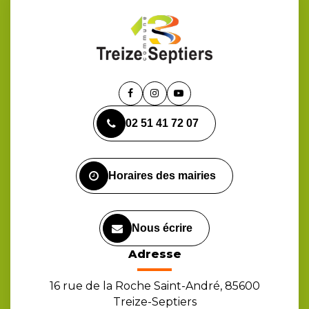
Lien
Lien
Lien
vers
vers
vers
02 51 41 72 07
le
le
la
compte
compte
chaîne
Facebook
Instagram
Youtube
Horaires des mairies
Nous écrire
Adresse
16 rue de la Roche Saint-André, 85600
Treize-Septiers