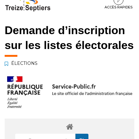
à
au
au
la
contenu
pied
ACCÈS RAPIDES
navigation
de
page
Demande d’inscription
sur les listes électorales
ÉLECTIONS