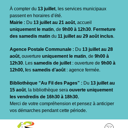
Gestion des traceurs
À compter du
13 juillet
, les services municipaux
passent en horaires d’été.
Mairie :
Du
13 juillet au 21 août,
accueil
uniquement le matin
, de
9h00 à 12h30
.
Fermeture
des samedis matin
du
11 juillet au 29 août inclus
.
Agence Postale Communale :
Du
13 juillet au 28
août,
ouverture
uniquement le matin
, de
9h00 à
12h30
. Les
samedis de juillet
: ouverture de
9h00 à
12h00, l
es
samedis d’août
: agence fermée.
Bibliothèque “Au Fil des Pages” :
Du
13 juillet au
15 août
, la bibliothèque sera
ouverte uniquement
les vendredis de 16h30 à 18h30.
Merci de votre compréhension et pensez à anticiper
vos démarches pendant cette période.
Aller
Aller
Aller