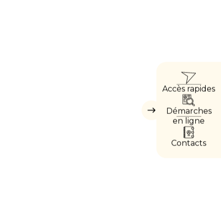
ACC
Accès rapides
DIRE
Démarches
Masquer
les
en ligne
accès
directs
Contacts