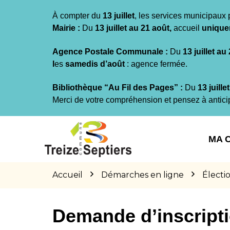
Gestion des traceurs
À compter du
13 juillet
, les services municipaux 
Mairie :
Du
13 juillet au 21 août,
accueil
unique
Agence Postale Communale :
Du
13 juillet au
l
es
samedis d’août
: agence fermée.
Bibliothèque “Au Fil des Pages” :
Du
13 juille
Merci de votre compréhension et pensez à antici
Aller
Aller
Aller
à
au
au
MA 
la
contenu
pied
navigation
de
page
Accueil
Démarches en ligne
Électi
Demande d’inscriptio