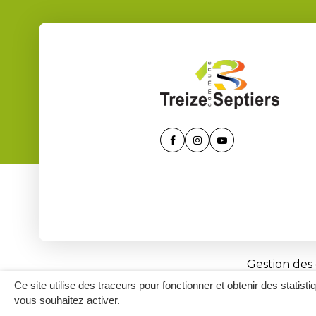
Lien
Lien
Lien
vers
vers
vers
le
le
la
compte
compte
chaîne
Facebook
Instagram
Youtube
Gestion des
Ce site utilise des traceurs pour fonctionner et obtenir des statisti
vous souhaitez activer.