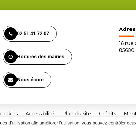
Adres
02 51 41 72 07
16 rue
85600 
Horaires des mairies
Nous écrire
 cookies
Accessibilité
Plan du site
Crédits
Ment
ques d'utilisation afin améliorer l'utilisation, vous pouvez contrôler ceu
Site
réalisé