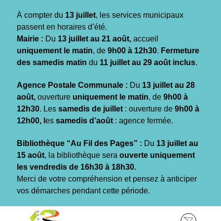
Gestion des traceurs
À compter du
13 juillet
, les services municipaux
passent en horaires d’été.
Mairie :
Du
13 juillet au 21 août,
accueil
uniquement le matin
, de
9h00 à 12h30
.
Fermeture
des samedis matin
du
11 juillet au 29 août inclus
.
Agence Postale Communale :
Du
13 juillet au 28
août,
ouverture
uniquement le matin
, de
9h00 à
12h30
. Les
samedis de juillet
: ouverture de
9h00 à
12h00, l
es
samedis d’août
: agence fermée.
Bibliothèque “Au Fil des Pages” :
Du
13 juillet au
15 août
, la bibliothèque sera
ouverte uniquement
les vendredis de 16h30 à 18h30.
Merci de votre compréhension et pensez à anticiper
vos démarches pendant cette période.
Aller
Aller
Aller