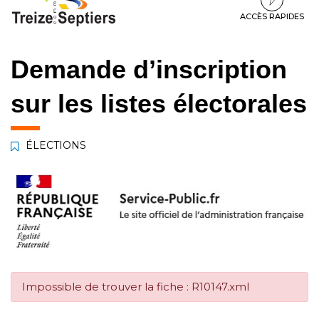
à
au
au
la
contenu
pied
ACCÈS RAPIDES
navigation
de
page
Demande d’inscription
sur les listes électorales
ÉLECTIONS
Impossible de trouver la fiche : R10147.xml