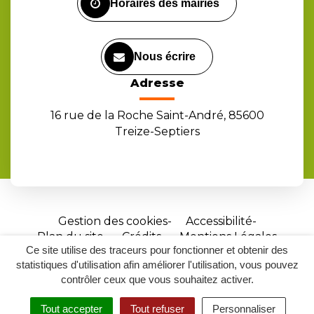
Horaires des mairies
Nous écrire
Adresse
16 rue de la Roche Saint-André, 85600
Treize-Septiers
Gestion des cookies
Accessibilité
Plan du site
Crédits
Mentions Légales
Ce site utilise des traceurs pour fonctionner et obtenir des
Site
statistiques d'utilisation afin améliorer l'utilisation, vous pouvez
réalisé
contrôler ceux que vous souhaitez activer.
par
Tout accepter
Tout refuser
Personnaliser
Inovagora
MENU