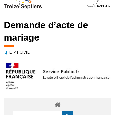
à
au
au
la
contenu
pied
ACCÈS RAPIDES
navigation
de
page
Demande d’acte de
mariage
ÉTAT CIVIL