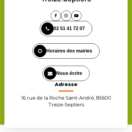
Lien
Lien
Lien
vers
vers
vers
02 51 41 72 07
le
le
la
compte
compte
chaîne
Facebook
Instagram
Youtube
Horaires des mairies
Nous écrire
Adresse
16 rue de la Roche Saint-André, 85600
Treize-Septiers