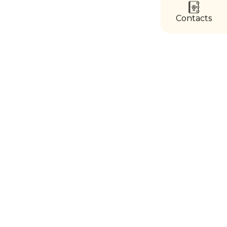
accès
directs
Contacts