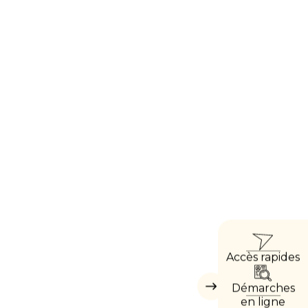
ACC
Accès rapides
DIRE
Démarches
Masquer
les
en ligne