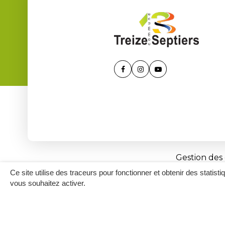
Lien
Lien
Lien
vers
vers
vers
le
le
la
compte
compte
chaîne
Facebook
Instagram
Youtube
Gestion des
Ce site utilise des traceurs pour fonctionner et obtenir des statisti
vous souhaitez activer.