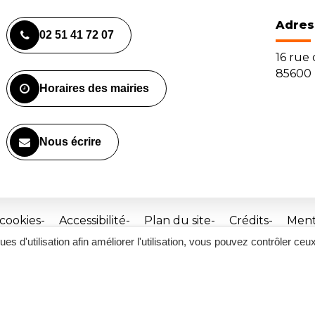
Adres
02 51 41 72 07
16 rue
85600 
Horaires des mairies
Nous écrire
 cookies
Accessibilité
Plan du site
Crédits
Ment
ques d'utilisation afin améliorer l'utilisation, vous pouvez contrôler ceu
Site
réalisé
par
Inovagora