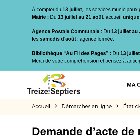
Gestion des traceurs
À compter du
13 juillet
, les services municipaux 
Mairie :
Du
13 juillet au 21 août,
accueil
unique
Agence Postale Communale :
Du
13 juillet au
l
es
samedis d’août
: agence fermée.
Bibliothèque “Au Fil des Pages” :
Du
13 juille
Merci de votre compréhension et pensez à antici
Aller
Aller
Aller
à
au
au
MA 
la
contenu
pied
navigation
de
page
Accueil
Démarches en ligne
État civ
Demande d’acte de 